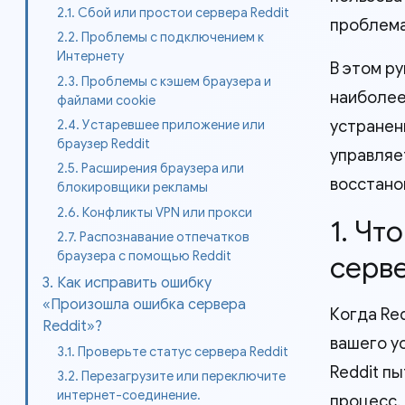
2.1. Сбой или простои сервера Reddit
проблема
2.2. Проблемы с подключением к
Интернету
В этом р
2.3. Проблемы с кэшем браузера и
наиболее
файлами cookie
устранен
2.4. Устаревшее приложение или
браузер Reddit
управляе
2.5. Расширения браузера или
восстано
блокировщики рекламы
2.6. Конфликты VPN или прокси
1. Чт
2.7. Распознавание отпечатков
браузера с помощью Reddit
серве
3. Как исправить ошибку
«Произошла ошибка сервера
Когда Re
Reddit»?
вашего у
3.1. Проверьте статус сервера Reddit
Reddit п
3.2. Перезагрузите или переключите
интернет-соединение.
процесс.