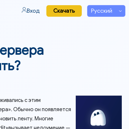
Вход
Скачать
сервера
ить?
лкивались с этим
ра». Обычно он появляется
новить ленту. Многие
ddit»вызывает недоумение —