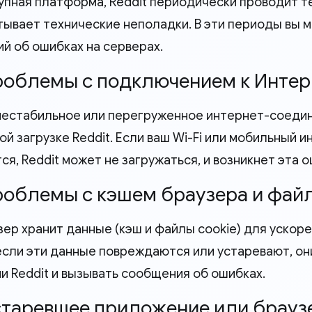
упная платформа, Reddit периодически проводит 
тывает технические неполадки. В эти периоды вы 
й об ошибках на серверах.
Проблемы с подключением к Интер
нестабильное или перегруженное интернет-соеди
ой загрузке Reddit. Если ваш Wi-Fi или мобильный 
я, Reddit может не загружаться, и возникнет эта о
Проблемы с кэшем браузера и фай
ер хранит данные (кэш и файлы cookie) для ускоре
если эти данные повреждаются или устаревают, он
и Reddit и вызывать сообщения об ошибках.
Устаревшее приложение или браузе