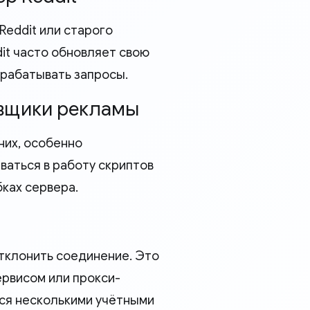
eddit или старого
it часто обновляет свою
брабатывать запросы.
овщики рекламы
них, особенно
аться в работу скриптов
ках сервера.
отклонить соединение. Это
ервисом или прокси-
тся несколькими учётными