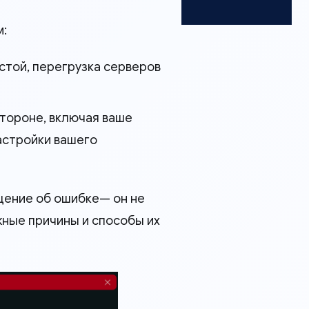
м:
остой, перегрузка серверов
стороне, включая ваше
астройки вашего
щение об ошибке— он не
жные причины и способы их