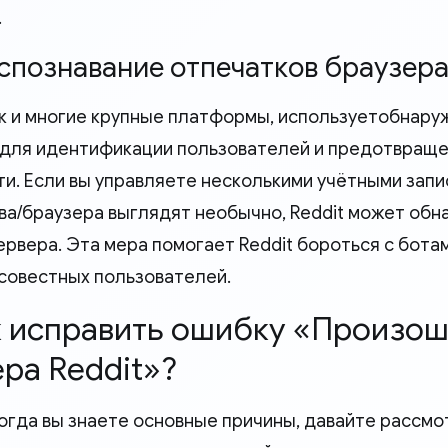
.
Распознавание отпечатков браузер
как и многие крупные платформы, используетобнару
для идентификации пользователей и предотвращ
ти. Если вы управляете несколькими учётными запи
ва/браузера выглядят необычно, Reddit может обн
ервера. Эта мера помогает Reddit бороться с бота
совестных пользователей.
ак исправить ошибку «Произо
ра Reddit»?
когда вы знаете основные причины, давайте рассм