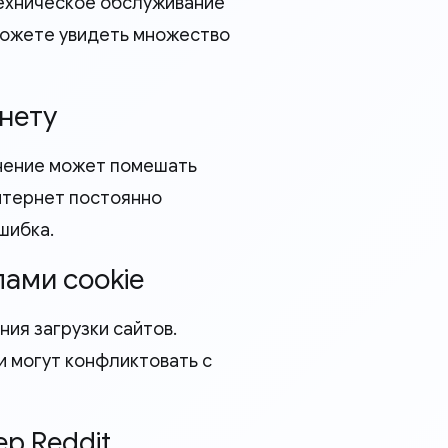
техническое обслуживание
можете увидеть множество
нету
нение может помешать
интернет постоянно
шибка.
лами cookie
ния загрузки сайтов.
и могут конфликтовать с
р Reddit