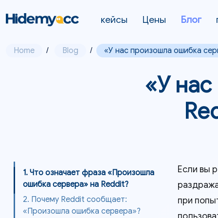
кейсы
Цены
Блог
Home
/
Blog
/
«У нас произошла ошибка серв
«У нас
Red
Если вы р
1. Что означает фраза «Произошла
раздража
ошибка сервера» на Reddit?
2. Почему Reddit сообщает:
при попы
«Произошла ошибка сервера»?
пользова