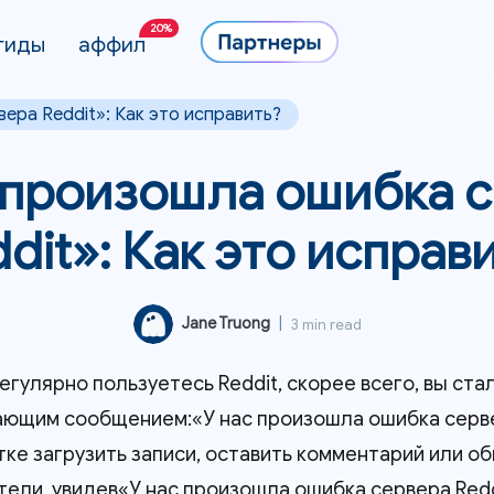
20%
гиды
аффил
ера Reddit»: Как это исправить?
 произошла ошибка 
dit»: Как это исправ
Jane Truong
|
3 min read
егулярно пользуетесь Reddit, скорее всего, вы ста
ющим сообщением:«У нас произошла ошибка серве
тке загрузить записи, оставить комментарий или об
тели, увидев«У нас произошла ошибка сервера Re