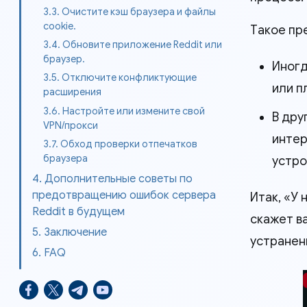
3.3. Очистите кэш браузера и файлы
cookie.
Такое пр
3.4. Обновите приложение Reddit или
браузер.
Иногд
3.5. Отключите конфликтующие
или п
расширения
3.6. Настройте или измените свой
В дру
VPN/прокси
интер
3.7. Обход проверки отпечатков
браузера
устро
4. Дополнительные советы по
предотвращению ошибок сервера
Итак, «У
Reddit в будущем
скажет в
5. Заключение
устранен
6. FAQ