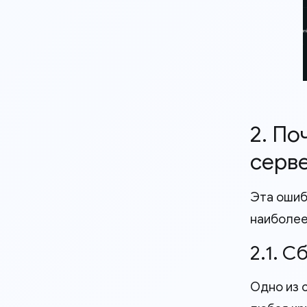
2. П
серв
Эта ошиб
наиболее
2.1. С
Одно из 