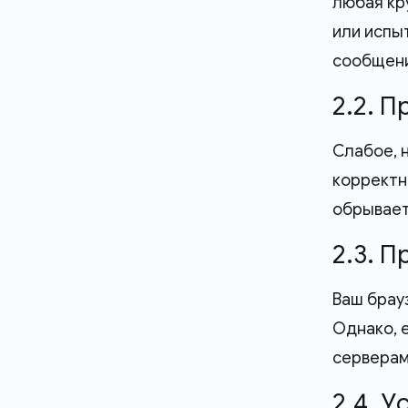
любая кр
или испы
сообщени
2.2. 
Слабое, 
корректн
обрываетс
2.3. 
Ваш брауз
Однако, 
серверам
2.4. 