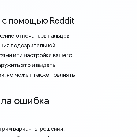
а с помощью Reddit
жение отпечатков пальцев
ения подозрительной
сями или настройки вашего
аружить это и выдать
ми, но может также повлиять
шла ошибка
отрим варианты решения.