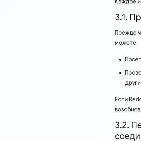
Каждое и
3.1. П
Прежде ч
можете:
Посет
Прове
други
Если Red
возобнов
3.2. 
соеди