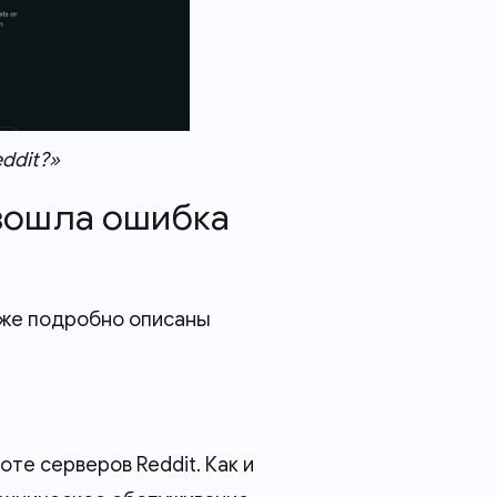
ddit?»
изошла ошибка
иже подробно описаны
те серверов Reddit. Как и