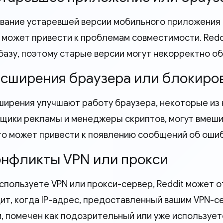
вание устаревшей версии мобильного приложения R
 может привести к проблемам совместимости. Redd
базу, поэтому старые версии могут некорректно о
Расширения браузера или блокир
ширения улучшают работу браузера, некоторые из 
щики рекламы и менеджеры скриптов, могут вмешив
Это может привести к появлению сообщений об ошиб
Конфликты VPN или прокси
используете VPN или прокси-сервер, Reddit может 
ит, когда IP-адрес, предоставленный вашим VPN-с
, помечен как подозрительный или уже используе