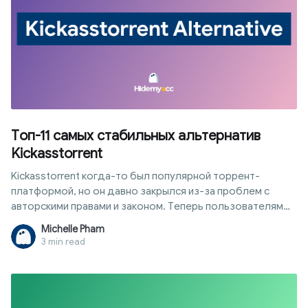
Топ-11 самых стабильных альтернатив
Kickasstorrent
Kickasstorrent когда-то был популярной торрент-
платформой, но он давно закрылся из-за проблем с
авторскими правами и законом. Теперь пользователям
приходится искать альтернативу Kickasstorrent с
Michelle Pham
похожими библиотеками, которая при этом работает
3 min read
стабильно. Однако не каждый веб-сайт заслуживает
доверия, так как многие зеркала содержат вредоносную
рекламу или фейковые данные. Hidemyacc подготовил
обзор подходящих вариантов в зависимости от ваших