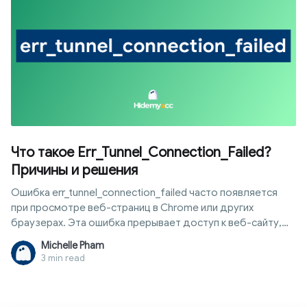
потребностей в загрузке фильмов, программного
обеспечения и игр.
Что такое Err_Tunnel_Connection_Failed?
Причины и решения
Ошибка err_tunnel_connection_failed часто появляется
при просмотре веб-страниц в Chrome или других
браузерах. Эта ошибка прерывает доступ к веб-сайту,
вызывая неудобства у пользователей. Основные
Michelle Pham
причины обычно связаны с прокси, VPN или настройками
3 min read
сети. К счастью, вы можете самостоятельно исправить
эту ошибку всего за несколько минут без помощи
специалиста. В этой статье Hidemyacc подробно