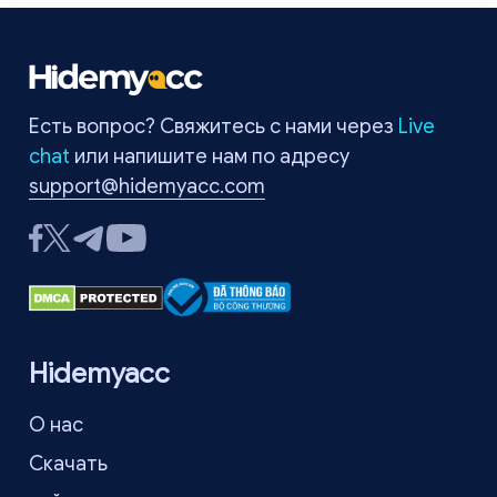
объяснит, что такое ошибка err_tunnel_connection_failed,
почему она возникает и какие способы ее исправления
наиболее эффективны. Читайте дальше, чтобы быстро
устранить проблему и вернуться к обычному просмотру
веб-страниц.
Есть вопрос? Свяжитесь с нами через
Live
chat
или напишите нам по адресу
support@hidemyacc.com
Hidemyacc
О нас
Скачать