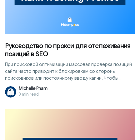
Руководство по прокси для отслеживания
позиций в SEO
При поисковой оптимизации массовая проверка позиций
сайта часто приводит к блокировкам со стороны
поисковиков или постоянному вводу капчи. Чтобы
решить эту проблему, прокси для отслеживания позиций
Michelle Pham
становятся идеаческим посредником, помогая вам
3 min read
сохранять анонимность и собирать данные самым
безопасным и объективным способом. В этой статье мы
подробно рассмотрим принципы работы, классификацию
и шаги по настройке этой системы для эффективной
работы без ошибок.