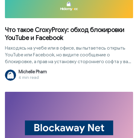
Что такое CroxyProxy: обход блокировки
YouTube и Facebook
Находясь на учебе или в офисе, вы пытаетесь открыть
YouTube или Facebook, но видите сообщение о
блокировке, а прав на установку стороннего софта у вас
нет? Croxyproxy — это веб-прокси, который позволяет
Michelle Pham
посещать заблокированные ресурсы прямо через
4 min read
браузер без скачивания программ. В этой статье мы
сначала покажем, как запустить CroxyProxy для
мгновенного доступа к сайтам, а затем разберем
принципы его работы, плюсы, минусы, степень
конфиденциальности и альтернативные варианты.