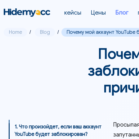
кейсы
Цены
Блог
Home
/
Blog
/
Почему мой аккаунт YouTube 
Почем
заблок
прич
Просыпая
1. Что произойдет, если ваш аккаунт
запутанн
YouTube будет заблокирован?