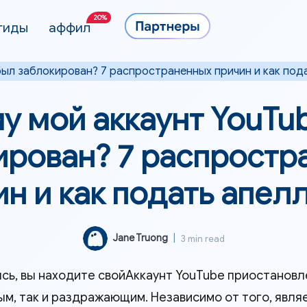
20%
гиды
аффил
был заблокирован? 7 распространенных причин и как под
у мой аккаунт YouTu
ирован? 7 распростр
ин и как подать апел
Jane Truong
|
3 min read
сь, вы находите свойАккаунт YouTube приостановл
ым, так и раздражающим. Независимо от того, явля