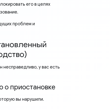
локировать его в целях
зование.
дущих проблем и
становленный
одство)
н несправедливо, у вас есть
о о приостановке
которую вы нарушили.