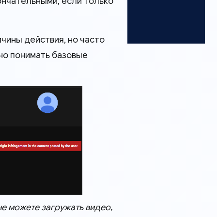
ончательными, если только
чины действия, но часто
но понимать базовые
не можете загружать видео,