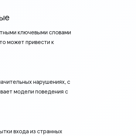
ные
антными ключевыми словами
то может привести к
начительных нарушениях, с
вает модели поведения с
пытки входа из странных