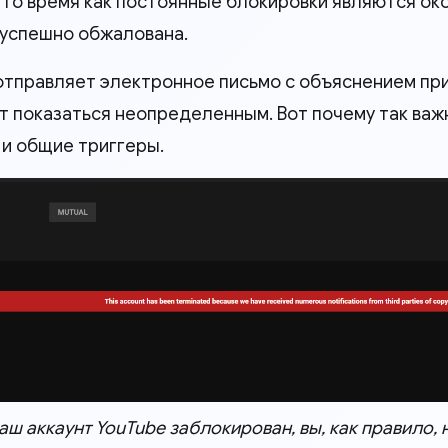
в то время как постоянные блокировки являются ок
 успешно обжалована.
отправляет электронное письмо с объяснением при
т показаться неопределенным. Вот почему так важ
 и общие триггеры.
аш аккаунт YouTube заблокирован, вы, как правило, 