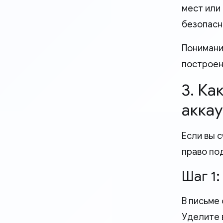
мест или
безопасн
Понимани
построен
3. К
аккау
Если вы с
право под
Шаг 1
В письме
Уделите в