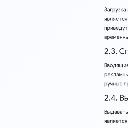
Загрузка
является
приведут
временны
2.3. 
Вводящие
рекламны
ручные п
2.4. В
Выдавать 
является