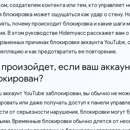
ком, создателем контента или тем, кто управляет 
я блокировка может ощущаться как удар о стену. Н
нять, почему происходит блокировка и какие шаги 
ия. В этом руководстве Hidemyacc расскажет вам о
раненных причинах блокировки аккаунта YouTube, о
пелляцию и как предотвратить ее повторение.
о произойдет, если ваш аккау
окирован?
ш аккаунт YouTube заблокирован, вы обычно не мож
ровать или даже получать доступ к панели управле
сти от серьезности нарушения, блокировки могут 
ыми. Временные блокировки обычно длятся от неск