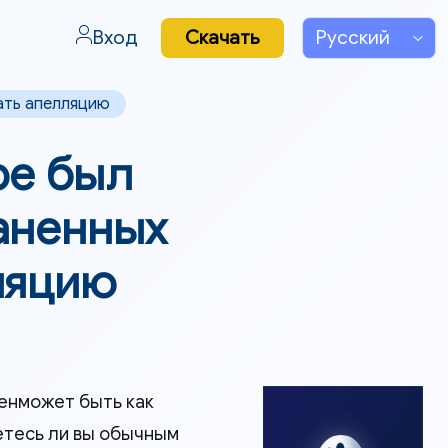
Вход
Скачать
ать апелляцию
be был
аненных
ляцию
енможет быть как
етесь ли вы обычным