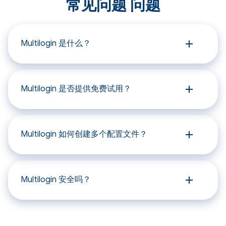
常见问题 问题
Multilogin 是什么？
Multilogin 是一款与 Hidemyacc 相似的反检测
浏览器，专注于创建独特的在线身份并安全管
理多个账户。
Multilogin 是否提供免费试用？
否，Multilogin 不提供免费试用。用户需要根
据自身需求选择付费套餐。
Multilogin 如何创建多个配置文件？
Multilogin 允许您使用隐藏身份来管理多个在
线账户。它为每个配置文件创建独特的数字指
纹，就像具有不同 IP 地址和设置的独立浏览
Multilogin 安全吗？
器一样。这可以使您的在线活动彼此隔离。
虽然 Multilogin 提供一系列安全功能，但整体
安全性也取决于用户习惯，例如使用强密码并
确保唯一性、保持软件更新以及谨慎对待访问