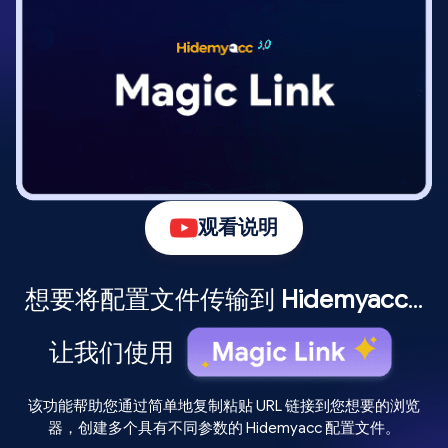
Multilogin
Hidemyacc
Facebook, Skype
Hidemyacc
Multilogin
Get 25% off
Hidemyacc
Multilogin
Chrome, FireFox
Multilogin
Hidemyacc
Get 50% off
Multilogin
Chrome, Brave, Opera,
Hidemyacc
Hidemyacc
Multilogin
Multilogin
Edge, Yandex, Safari
Hidemyacc
Hidemyacc
Hidemyacc
Multilogin
Multilogin
观看说明
Multilogin
Hidemyacc
Multilogin
Hidemyacc
Hidemyacc
想要将配置文件传输到
Hidemyacc
...
Hidemyacc
让我们使用
Multilogin
Multilogin
Hidemyacc
该功能帮助您通过简单地复制粘贴 URL 链接到您想要的浏览
Hidemyacc
器，创建多个具有不同参数的 Hidemyacc 配置文件。