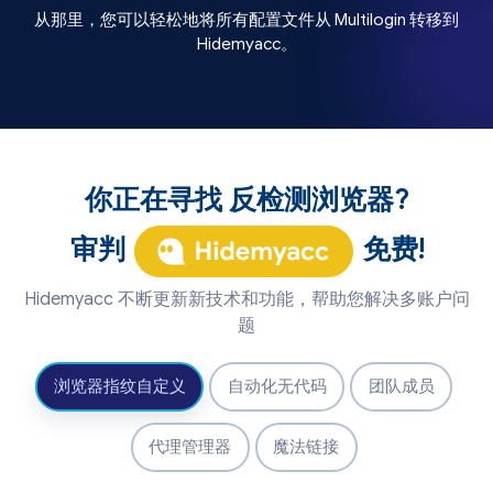
从那里，您可以轻松地将所有配置文件从 Multilogin 转移到
Hidemyacc。
Individuals
Large Enterprises
Multilogin
Medium Business
Small Business
Medium Business
你正在寻找
反检测浏览器?
Small Business
Hidemyacc
Individuals
审判
免费!
Large Enterprises
Hidemyacc 不断更新新技术和功能，帮助您解决多账户问
题
4.2
Multilogin
浏览器指纹自定义
自动化无代码
团队成员
4.9
Hidemyacc
代理管理器
魔法链接