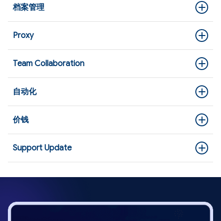
档案管理
Multilogin
Proxy
Hidemyacc
Multilogin
Team Collaboration
Hidemyacc
Multilogin
自动化
Multilogin
Mac, Windows and Linux
Hidemyacc
Multilogin
价钱
Hidemyacc
Mac, Windows
Multilogin
Hidemyacc
Multilogin
Support Update
Hidemyacc
Multilogin
Hidemyacc
Multilogin
Windows, Mac, Linux
Multilogin
Start at €29/month
Hidemyacc
Multilogin
Windows, MacOS, Linux,
Hidemyacc
Start at $10/month
Hidemyacc
Multilogin
Multilogin
Livechat, Mail
Android, iOS
Hidemyacc
Multilogin
Hidemyacc
Livechat, Telegram,