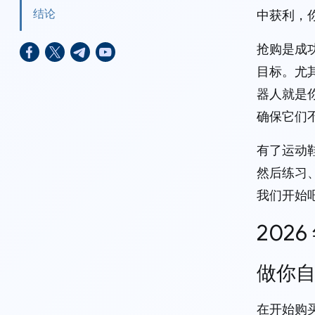
结论
中获利，
抢购是成
目标。尤
器人就是
确保它们
有了运动
然后练习
我们开始
202
做你
在开始购