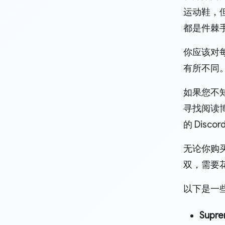
运动鞋，
都是件棘
你应该对
有所不同
如果您不
寻找阅读
的 Dis
无论你购
双，需要
以下是一
Supr