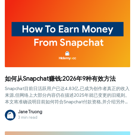
如何从Snapchat赚钱:2026年9种有效方法
Snapchat目前日活跃用户已达4.83亿,已成为创作者真正的收入
来源,但网络上大部分内容仍在描述2025年就已变更的旧规则。
本文将准确说明目前如何符合Snapchat付款资格,并介绍另外八
种无需等待粉丝数达标即可开始赚钱的方法。
Jane Truong
3 min read