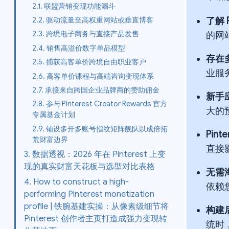
2.1. 联盟营销变现功能漏斗
了解 
2.2. 驱动流量至高权重网站或垂直博客
2.3. 跨境电子商务与直接产品发售
的网
2.4. 销售高溢价数字单品模型
存在
2.5. 捕获高客单价跨境自由职业客户
业服
2.6. 高客单价课程与高端咨询变现体系
2.7. 承接来自跨国企业品牌商的赞助佣金
新手
2.8. 参与 Pinterest Creator Rewards 官方
大的
专属基金计划
2.9. 铺设多开多账号指纹矩阵舰队以成倍拓
Pint
荒财富边界
直接
3. 数据透视：2026 年在 Pinterest 上变
现的真实财富天花板与选型对比表格
无需
4. How to construct a high-
依赖
performing Pinterest monetization
profile | 铁腕基建实操：从像素级细节将
构建
Pinterest 创作者主页打造成强力变现转
统时