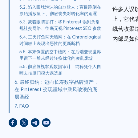
5.2. 陷入眼球泡沫的自欺欺人：盲目跪倒在
许多人误以
原始播放量下、彻底丧失对转化率的追逐
上，它代
5.3. 蒙着眼睛盲打：将 Pinterest 误判为常
线营收渠道
规社交网络、彻底无视 Pinterest SEO 参数
5.4. 三天打鱼两天晒网：在 Chronological
内部是如
时间轴上表现出恶性的更新断档
5.5. 本末倒置的空中楼阁：在后端变现世界
里留下一堆未经过转换优化的凌乱废墟
5.5. 彻底蔑视客观数据审计，纯粹凭个人自
嗨去拍脑门摸大课选题
6. 最终归纳：迈向长寿数字品牌资产，
在 Pinterest 变现疆域中乘风破浪的底
层圣经
7. FAQ