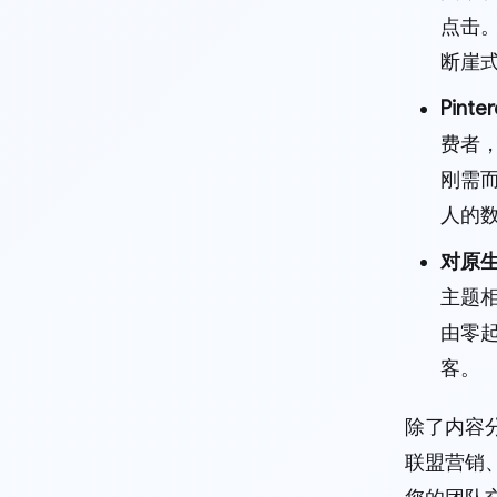
点击。
断崖
Pin
费者
刚需而
人的
对原
主题相
由零起
客。
除了内容分
联盟营销