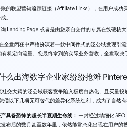
账的联盟营销追踪链接（Affiliate Links），在用户成功买
分成。
询 Landing Page 或者是由您亲自交付的专属在线硬核
rest 在全盘闭狂中严格扮演着一款中间件式的泛公域发现
的有机定向流量。您最终拿到的实际业务营收，全盘取决
 为什么出海数字企业家纷纷抢滩 Pinter
流社交大鳄的泛公域获客竞争陷入极度白热化、且买量投
rest 凭借以下几项无可替代的差异化系统红利，成为了自
资产具备恐怖的超长半衰期生命线：
一封经过精细化 SEO
在发布后的数月甚至数年里，依然能常态化出现在用户的