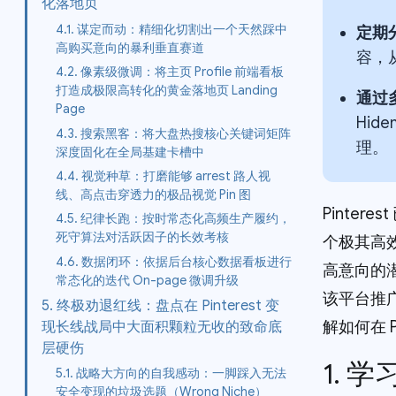
化落地页
4.1. 谋定而动：精细化切割出一个天然踩中
定期
高购买意向的暴利垂直赛道
容，
4.2. 像素级微调：将主页 Profile 前端看板
打造成极限高转化的黄金落地页 Landing
通过多
Page
Hi
4.3. 搜索黑客：将大盘热搜核心关键词矩阵
理。
深度固化在全局基建卡槽中
4.4. 视觉种草：打磨能够 arrest 路人视
线、高点击穿透力的极品视觉 Pin 图
Pinte
4.5. 纪律长跑：按时常态化高频生产履约，
死守算法对活跃因子的长效考核
个极其高效
4.6. 数据闭环：依据后台核心数据看板进行
高意向的
常态化的迭代 On-page 微调升级
该平台推
5. 终极劝退红线：盘点在 Pinterest 变
解如何在 
现长线战局中大面积颗粒无收的致命底
层硬伤
1. 
5.1. 战略大方向的自我感动：一脚踩入无法
安全变现的垃圾选题（Wrong Niche）