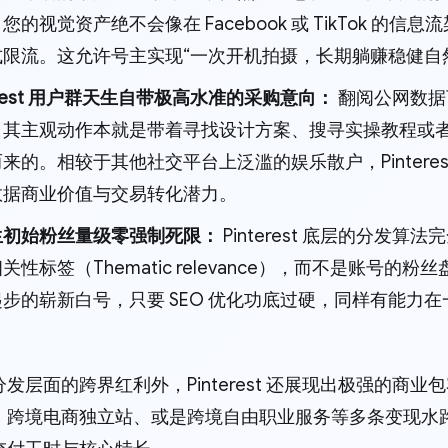
您的视觉资产绝不会像在 Facebook 或 TikTok 的
式限流。这允许号主实现“一次开机拍摄，长期躺赚稳健自
terest 用户群天生自带极高水准的采购意向：
翻阅公网数据可知
，其主观动作本就是带着寻找设计方案、搜寻实操教程或
来的。相较于其他社交平台上泛滥的娱乐散户，Pintere
数据商业价值与交易转化潜力。
生初始粉丝量级零强制死限：
Pinterest 底层的分发
关性标签（Thematic relevance），而不是账号
步的崭新白号，只要 SEO 优化功底过硬，同样有能力
发层面的跨界红利外，Pinterest 还展现出极强的商
、跨境电商独立站、或是跨境自由职业服务等多条变现水