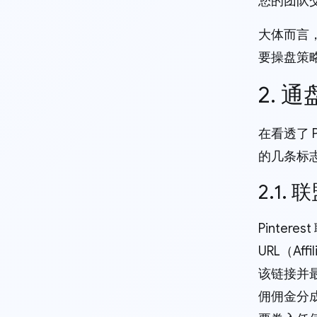
您的团队
大体而言，
要操盘策
2. 
在看透了 
的几条标
2.1
Pinte
URL（A
该链接并
佣佣金分成