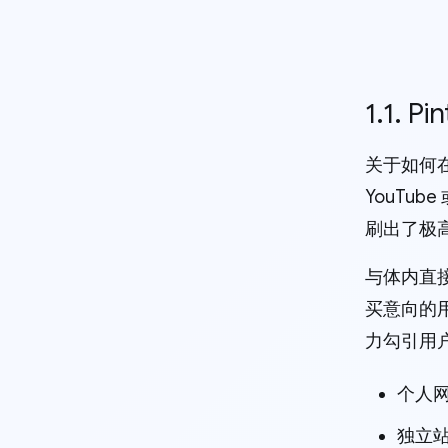
1.1.
关于如何在
YouTub
刷出了极
与体内直接
买意向的
力勾引用
个人
独立