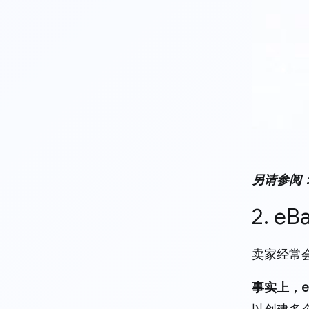
另请参阅
2. 
卖家经常会
事实上，