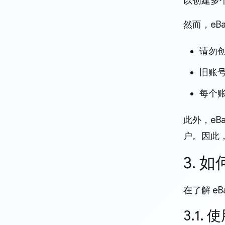
以创建多
然而，e
请勿
旧账
每个账
此外，eB
户。因此
3. 
在了解 e
3.1