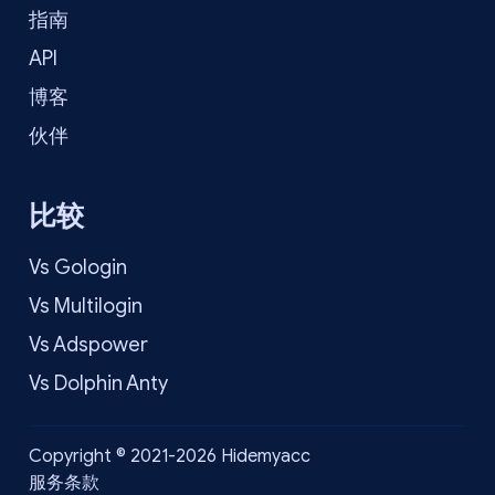
指南
API
博客
伙伴
比较
Vs Gologin
Vs Multilogin
Vs Adspower
Vs Dolphin Anty
Copyright © 2021-2026 Hidemyacc
服务条款