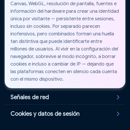
Canvas, WebGL, resolución de pantalla, fuentes e
información del hardware para crear una identidad
única por visitante — persistente entre sesiones,
incluso sin cookies. Por separado parecen
inofensivos, pero combinados forman una huella
tan distintiva que puede identificarte entre
millones de usuarios. Al vivir en la configuración del
navegador, sobrevive al modo incógnito, a borrar
cookies e incluso a cambiar de IP — dejando que
las plataformas conecten en silencio cada cuenta
con el mismo dispositivo.
Señales de red
La dirección IP, las fugas de WebRTC y las
Cookies y datos de sesión
solicitudes DNS revelan tu ubicación y datos de
conexión. Incluso con proxy o VPN, señales de red
Las cookies e identificadores de sesión guardan tu