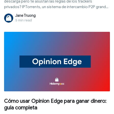
descarga pero te asustan las reglas de los trackers
privados? IPTorrents, un sistema de intercambio P2P grande
y confiable, es la solución ideal para acceder a contenido
Jane Truong
digital de alta calidad de forma segura. Sin embargo,
5 min read
mantenerse no es fácil debido a las reglas estrictas sobre el
ratio y el "hit and run". Este artículo descifra todo sobre
IPTorrents: desde cómo entrar hasta trucos para usar
proxies y navegadores antidetect para asegurar tu identidad
y mantener tu cuenta a largo plazo.
Cómo usar Opinion Edge para ganar dinero:
guía completa