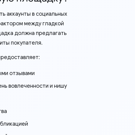
ть аккаунты в социальных
фактором между гладкой
щадка должна предлагать
иты покупателя.
предоставляет:
ыми отзывами
ень вовлеченности и нишу
тва
убликацией