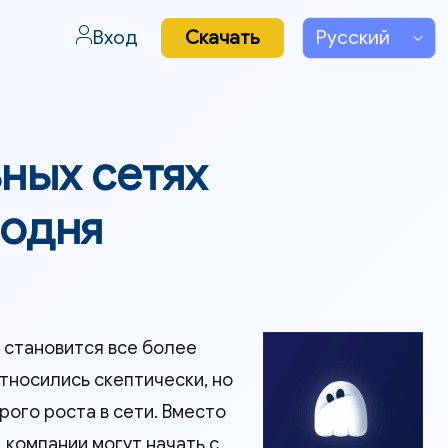
Вход
Скачать
ьных сетях
годня
я становится все более
тносились скептически, но
ого роста в сети. Вместо
 компании могут начать с