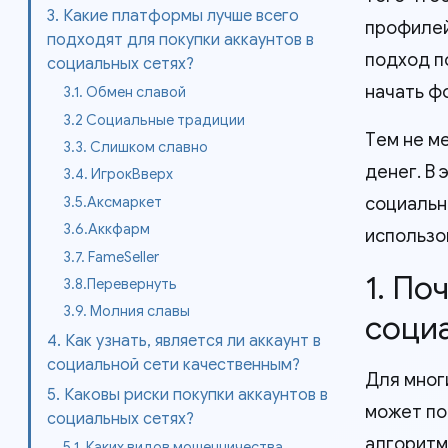
3. Какие платформы лучше всего
профилей
подходят для покупки аккаунтов в
подход п
социальных сетях?
начать ф
3.1. Обмен славой
3.2 Социальные традиции
Тем не ме
3.3. Слишком славно
денег. В
3.4. ИгрокВверх
3.5.Аксмаркет
социальн
3.6.Аккфарм
использо
3.7. FameSeller
1. По
3.8.Перевернуть
3.9. Молния славы
соци
4. Как узнать, является ли аккаунт в
социальной сети качественным?
Для мног
5. Каковы риски покупки аккаунтов в
может по
социальных сетях?
алгоритм
5.1. Каких видов мошенничества