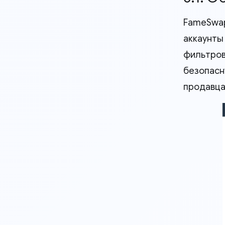
FameSwap
аккаунты 
фильтров
безопасн
продавца