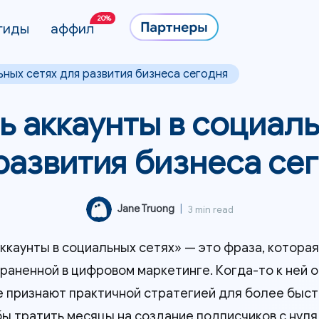
20%
гиды
аффил
ьных сетях для развития бизнеса сегодня
ь аккаунты в социал
развития бизнеса се
Jane Truong
|
3 min read
аккаунты в социальных сетях» — это фраза, котора
раненной в цифровом маркетинге. Когда-то к ней о
е признают практичной стратегией для более быстр
бы тратить месяцы на создание подписчиков с нуля,