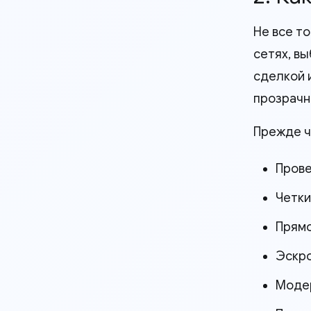
Не все т
сетях, в
сделкой 
прозрачн
Прежде ч
Прове
Четки
Прямо
Эскро
Модер