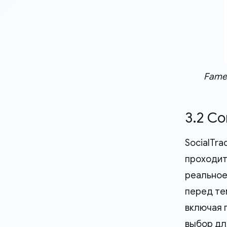
Fame
3.2 С
SocialTr
проходит
реальное
перед те
включая 
выбор дл