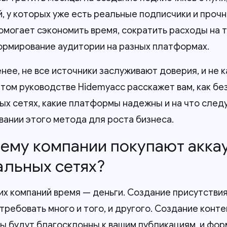
, у которых уже есть реальные подписчики и прочн
омогает сэкономить время, сократить расходы на 
ормирование аудитории на разных платформах.
нее, не все источники заслуживают доверия, и не 
 этом руководстве Hidemyacc расскажет вам, как бе
ых сетях, какие платформы надежны и на что след
вании этого метода для роста бизнеса.
чему компании покупают акка
альных сетях?
их компаний время — деньги. Создание присутствия
требовать много и того, и другого. Создание конте
ы будут благосклонны к вашим публикациям, и фо