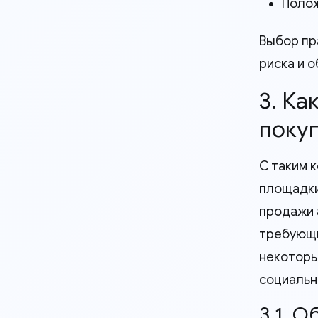
Полож
Выбор пр
риска и 
3. К
покуп
С таким 
площадки
продажи а
требующи
некоторы
социальн
3.1. 