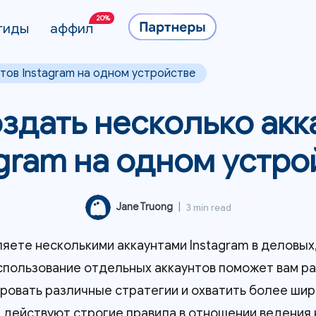
20%
гиды
аффил
нтов Instagram на одном устройстве
оздать несколько акк
agram на одном устро
Jane Truong
|
3 min read
ляете несколькими аккаунтами Instagram в деловых
спользование отдельных аккаунтов поможет вам ра
ровать различные стратегии и охватить более шир
m действуют строгие правила в отношении ведения 