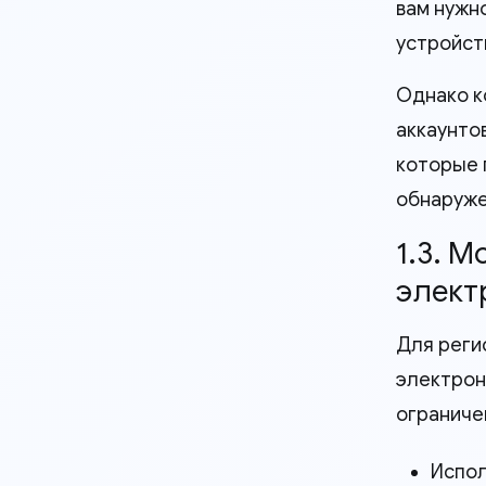
вам нужн
устройст
Однако к
аккаунто
которые 
обнаружен
1.3. М
элект
Для реги
электрон
ограниче
Испол