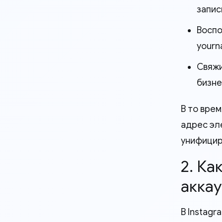
запис
Воспо
your
Свяжи
бизне
В то врем
адрес эл
унифицир
2. Ка
акка
В Instag