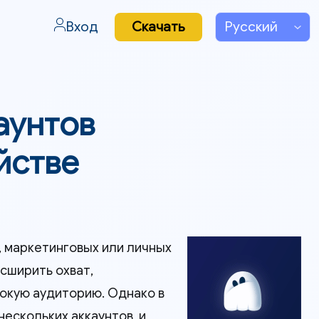
Вход
Скачать
аунтов
йстве
, маркетинговых или личных
сширить охват,
окую аудиторию. Однако в
нескольких аккаунтов, и