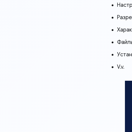
Настр
Разре
Харак
Файлы
Устан
V.v.