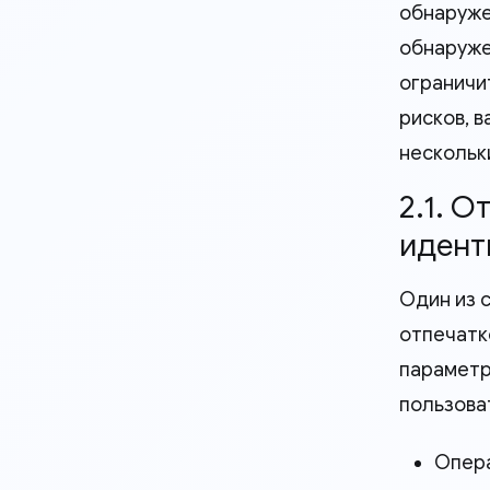
обнаруже
обнаруже
ограничи
рисков, 
нескольк
2.1. 
идент
Один из 
отпечатк
параметр
пользова
Опера