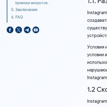
1.1. Р
привязки аккаунтов.
5. Заключение
Instagra
6. FAQ
создават
существу
устройст
Условия 
условии 
использо
нарушающ
Instagram
1.2 С
Instagra