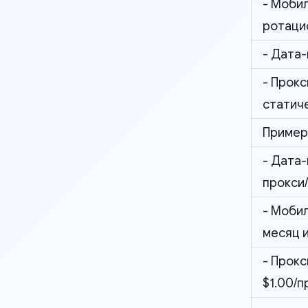
- Моби
ротаци
- Дата-
- Прокс
статич
Пример
- Дата-
прокси
- Мобил
месяц и
- Прокс
$1.00/п