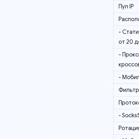
Пул IP
Распол
- Стати
от 20 д
- Прок
кроссов
- Мобил
Фильтр
Проток
- Socks
Ротация