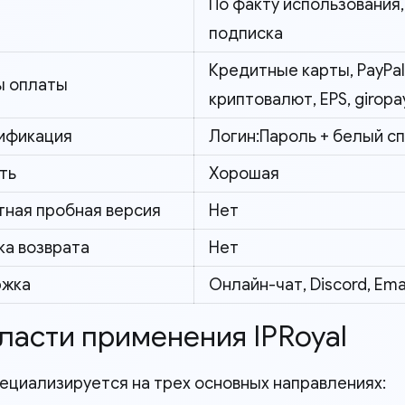
По факту использования
подписка
Кредитные карты, PayPal,
 оплаты
криптовалют, EPS, giropay
ификация
Логин:Пароль + белый с
ть
Хорошая
тная пробная версия
Нет
ка возврата
Нет
ржка
Онлайн-чат, Discord, Ema
ласти применения IPRoyal
специализируется на трех основных направлениях: