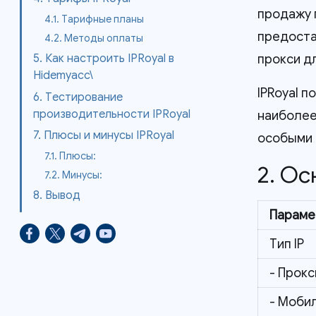
продажу 
4.1. Тарифные планы
предоста
4.2. Методы оплаты
прокси дл
5. Как настроить IPRoyal в
Hidemyacc\
IPRoyal 
6. Тестирование
производительности IPRoyal
наиболее
7. Плюсы и минусы IPRoyal
особыми 
7.1. Плюсы:
2. Ос
7.2. Минусы:
8. Вывод
Параме
Тип IP
- Прок
- Моби