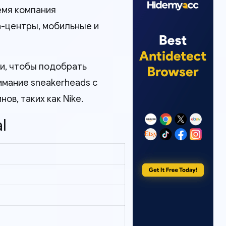
емя компания
а-центры, мобильные и
ни, чтобы подобрать
мание sneakerheads с
в, таких как Nike.
l