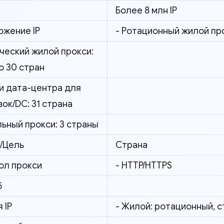
Более 8 млн IP
ожение IP
- Ротационный жилой про
ческий жилой прокси:
о 30 стран
си дата-центра для
ок/DC: 31 страна
ьный прокси: 3 страны
/Цель
Страна
ол прокси
- HTTP/HTTPS
5
 IP
- Жилой: ротационный, 