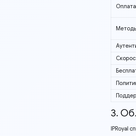
Оплата
Методы
Аутент
Скорос
Беспла
Полити
Подде
3. Об
IPRoyal 