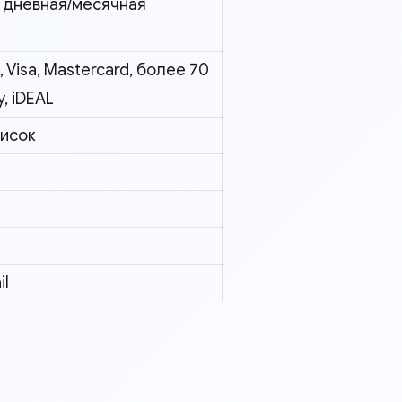
, дневная/месячная
 Visa, Mastercard, более 70
, iDEAL
писок
il