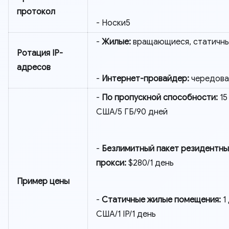
протокол
- Носки5
-
Жилые:
вращающиеся, статичн
Ротация IP-
адресов
-
Интернет-провайдер:
чередова
-
По пропускной способности:
15
США/5 ГБ/90 дней
-
Безлимитный пакет резидентны
прокси:
$280/1 день
Пример цены
-
Статичные жилые помещения:
1
США/1 IP/1 день