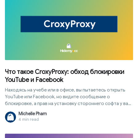
Что такое CroxyProxy: обход блокировки
YouTube и Facebook
Находясь на учебе или в офисе, вы пытаетесь открыть
YouTube или Facebook, но видите сообщение о
блокировке, а прав на установку стороннего софта у вас
нет? Croxyproxy — это веб-прокси, который позволяет
Michelle Pham
посещать заблокированные ресурсы прямо через
4 min read
браузер без скачивания программ. В этой статье мы
сначала покажем, как запустить CroxyProxy для
мгновенного доступа к сайтам, а затем разберем