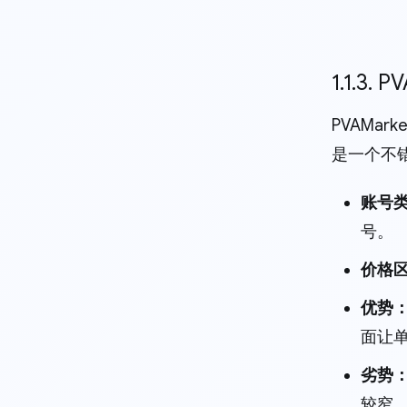
1.1.3. 
PVAMa
是一个不
账号
号。
价格
优势
面让
劣势
较窄