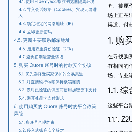
4.1. 使用 Hidemyacc 指纹浏览器隔离环境
齐、被原
4.2. 导入会话数据（Cookies）实现无缝进
场上正在
入
4.3. 锁定稳定的网络地址（IP）
渠道、付
4.4. 立即更新密码
1. 
4.5. 更新主要联系邮箱地址
4.6. 启用双重身份验证（2FA）
在寻找购买
4.7. 避免初期运营量骤增
5. 购买 Quora 账号时的付款安全协议
有相同的
5.1. 优先选择受买家保护的交易渠道
场、专业
5.2. 对直接银行转账保持极端谨慎
1.1.
5.3. 仅对已验证的供应商使用加密货币支付
5.4. 避开礼品卡支付形式
这些平台
6. 使用购买的 Quora 账号时的平台政策
风险
1.1.1. Z
6.1. 多账号合规约束
6.2. 侵入式账户安全核对