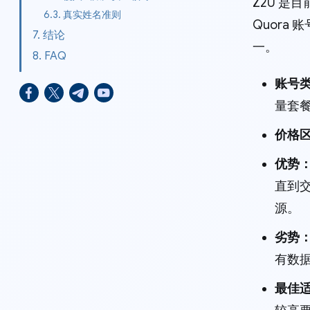
Z2U 是
6.3. 真实姓名准则
Quor
7. 结论
一。
8. FAQ
账号
量套餐
价格
优势
直到
源。
劣势
有数
最佳