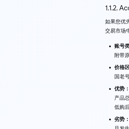
1.1.2. 
如果您优先
交易市场
账号
附带
价格
国老号
优势
产品
低购
劣势
旦发