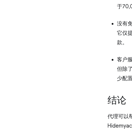
于70
没有免
它仅
款。
客户
但除
少配
结论
代理可以
Hidem