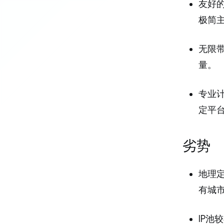
友好的
极简
无限带
量。
专业计
定平
劣势
地理定
有城
IP池