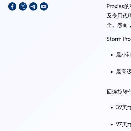
Proxi
及专用代
全。然而
Storm
最小计
最高级
回连旋转
39美
97美