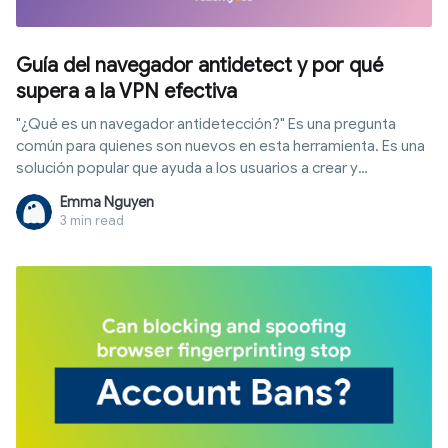
Guía del navegador antidetect y por qué
supera a la VPN efectiva
"¿Qué es un navegador antidetección?" Es una pregunta
común para quienes son nuevos en esta herramienta. Es una
solución popular que ayuda a los usuarios a crear y
administrar múltiples cuentas en línea en el mismo
Emma Nguyen
dispositivo sin ser detectados ni suspendidos por los sitios
3 min read
web. Entonces, ¿cómo funciona un navegador
antidetección? Exploremos este tema con Hidemyacc en
este artículo.