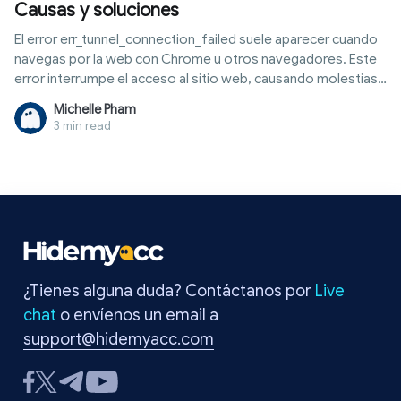
Causas y soluciones
El error err_tunnel_connection_failed suele aparecer cuando
navegas por la web con Chrome u otros navegadores. Este
error interrumpe el acceso al sitio web, causando molestias
a los usuarios. Las causas principales suelen estar
Michelle Pham
relacionadas con el proxy, la VPN o la configuración de red.
3 min read
Afortunadamente, puedes solucionar este error por ti
mismo en solo unos minutos sin necesidad de un experto. In
este artículo, Hidemyacc explicará claramente qué es el error
err_tunnel_connection_failed, por qué ocurre y las formas
más efectivas de solucionarlo. Sigue leyendo para corregirlo
rápidamente y volver a navegar con normalidad.
¿Tienes alguna duda? Contáctanos por
Live
chat
o envíenos un email a
support@hidemyacc.com