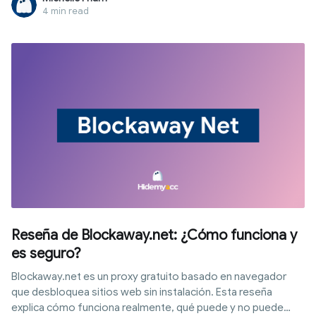
directamente desde el navegador sin instalar software. Este
4 min read
artículo te guiará paso a paso sobre cómo usar CroxyProxy
para conectarte de inmediato, explicando su
funcionamiento, ventajas, limitaciones, nivel de seguridad y
cuándo evaluar otras soluciones.
Reseña de Blockaway.net: ¿Cómo funciona y
es seguro?
Blockaway.net es un proxy gratuito basado en navegador
que desbloquea sitios web sin instalación. Esta reseña
explica cómo funciona realmente, qué puede y no puede