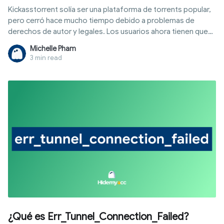
Kickasstorrent solía ser una plataforma de torrents popular,
pero cerró hace mucho tiempo debido a problemas de
derechos de autor y legales. Los usuarios ahora tienen que
encontrar una alternativa a Kickasstorrent con bibliotecas
Michelle Pham
similares que se mantenga estable. Sin embargo, no todos
3 min read
los sitios web son confiables, ya que muchas páginas espejo
contienen anuncios maliciosos o datos falsos. Hidemyacc
resumirá las opciones adecuadas según sus necesidades
para descargar películas, software y juegos.
¿Qué es Err_Tunnel_Connection_Failed?