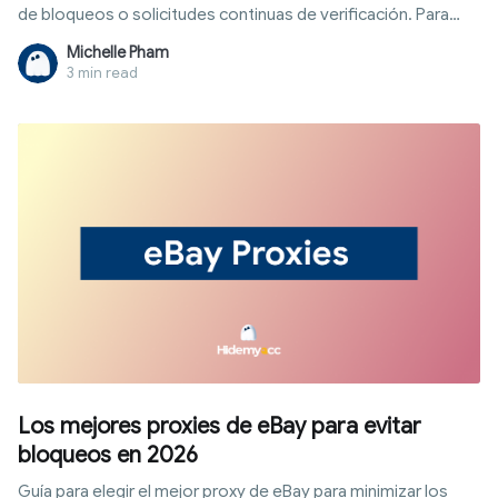
de bloqueos o solicitudes continuas de verificación. Para
resolver este problema, los proxies de seguimiento de
Michelle Pham
posiciones son la solución intermedia perfecta para
3 min read
mantener el anotimato y recopilar datos de la forma más
segura y objetiva. Conoce a fondo cómo funcionan, su
clasificación và los pasos para configurar este sistema de
manera eficiente en el siguiente artículo.
Los mejores proxies de eBay para evitar
bloqueos en 2026
Guía para elegir el mejor proxy de eBay para minimizar los