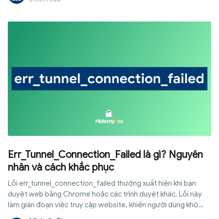
quảng cáo độc hại hoặc dữ liệu giả. Hidemyacc sẽ tổng hợp
các lựa chọn phù hợp theo nhu cầu tải phim, phần mềm và
game.
Err_Tunnel_Connection_Failed là gì? Nguyên
nhân và cách khắc phục
Lỗi err_tunnel_connection_failed thường xuất hiện khi bạn
duyệt web bằng Chrome hoặc các trình duyệt khác. Lỗi này
làm gián đoạn việc truy cập website, khiến người dùng khó
chịu. Nguyên nhân chính thường liên quan đến proxy, VPN hoặc