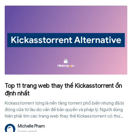
Top 11 trang web thay thế Kickasstorrent ổn
định nhất
Kickasstorrent từng là nền tảng torrent phổ biến nhưng đã bị
đóng cửa từ lâu do vấn đề bản quyền và pháp lý. Người dùng
hiện phải tìm các trang web thay thế Kickasstorrent có thư
viện tương tự và vẫn hoạt động ổn định. Tuy nhiên, không phải
Michelle Pham
website nào cũng đáng tin cậy vì nhiều trang mirror chứa
3 min read