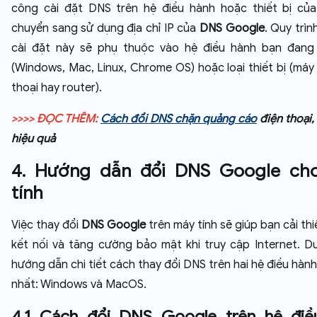
công cài đặt DNS trên hệ điều hành hoặc thiết bị củ
chuyển sang sử dụng địa chỉ IP của
DNS Google
. Quy trìn
cài đặt này sẽ phụ thuộc vào hệ điều hành bạn đang
(Windows, Mac, Linux, Chrome OS) hoặc loại thiết bị (máy 
thoại hay router).
>>>> ĐỌC THÊM:
Cách đổi DNS chặn quảng cáo
điện thoại,
hiệu quả
4. Hướng dẫn đổi DNS Google ch
tính
Việc thay đổi
DNS Google
trên máy tính sẽ giúp bạn cải th
kết nối và tăng cường bảo mật khi truy cập Internet. Dư
hướng dẫn chi tiết cách thay đổi DNS trên hai hệ điều hàn
nhất: Windows và MacOS.
4.1 Cách đổi DNS Google trên hệ điề