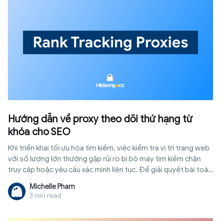
Hướng dẫn về proxy theo dõi thứ hạng từ
khóa cho SEO
Khi triển khai tối ưu hóa tìm kiếm, việc kiểm tra vị trí trang web
với số lượng lớn thường gặp rủi ro bị bộ máy tìm kiếm chặn
truy cập hoặc yêu cầu xác minh liên tục. Để giải quyết bài toán
này, proxy theo dõi thứ hạng từ khoá chính là giải pháp trung
Michelle Pham
gian hoàn hảo giúp bạn ẩn danh và thu thập dữ liệu một cách
3 min read
an toàn, khách quan nhất. Hãy cùng tìm hiểu chi tiết cách hoạt
động, phân loại và các bước thiết lập hệ thống này sao cho