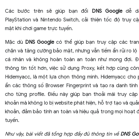
Các bước trên sẽ giúp bạn đổi
DNS Google
dễ d
PlayStation và Nintendo Switch, cải thiện tốc độ truy c
mật khi chơi game trực tuyến.
Mặc dù
DNS Google
có thể giúp bạn truy cập các tra
chặn và tăng cường bảo mật, nhưng vẫn tiềm ẩn rủi ro lộ 
cá nhân và không hoàn toàn an toàn như mong đợi. Đ
thông tin tốt hơn, việc sử dụng Proxy, kết hợp cùng cô
Hidemyacc, là một lựa chọn thông minh. Hidemyacc cho
ẩn các thông số Browser Fingerprint và tạo ra danh tính
cho từng profile. Điều này giúp bạn thoải mái truy cập 
khoản mà không lo bị website phát hiện, hỗ trợ tạo và quản
khoản, đảm bảo tính an toàn và hiệu quả trong mọi hoạt 
tuyến.
Như vậy, bài viết đã tổng hợp đầy đủ thông tin về
DNS Go