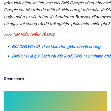
gồm khái niệm, lợi ích, các loại DNS Google cũng như các
Google chi tiết trên đa thiết bị. Nếu còn gì thắc mắc về 
hoặc muốn tư vấn thêm về Antidetect Browser Hidemyacc,
hệ ngay với chúng tôi để trải nghiệm phần mềm miễn phí 7
>>>> TÌM HIỂU THÊM VỀ DNS:
Đổi DNS Win 10, 11 và Mac đơn giản, nhanh chóng
DNS 1.1 1.1 là gì? Cách cài đặt & đổi DNS 1.1 1.1 nhanh ch
Read more