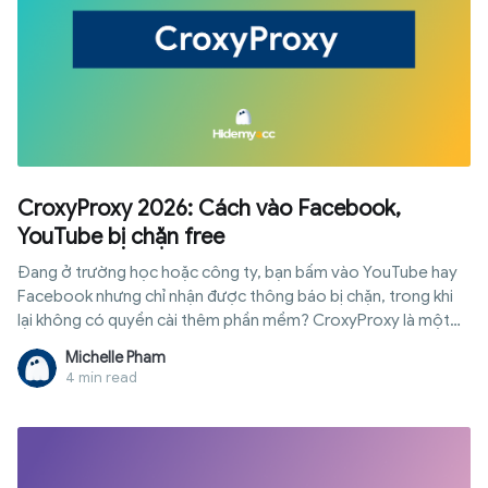
CroxyProxy 2026: Cách vào Facebook,
YouTube bị chặn free
Đang ở trường học hoặc công ty, bạn bấm vào YouTube hay
Facebook nhưng chỉ nhận được thông báo bị chặn, trong khi
lại không có quyền cài thêm phần mềm? CroxyProxy là một
dịch vụ proxy nền web giúp truy cập nhiều website bị hạn chế
Michelle Pham
ngay trên trình duyệt mà không cần cài đặt phần mềm. Bài viết
4 min read
này sẽ hướng dẫn cách dùng CroxyProxy trước để bạn có thể
truy cập website ngay, sau đó giải thích cách công cụ hoạt
động, những ưu điểm, hạn chế, mức độ an toàn và các trường
hợp nên cân nhắc giải pháp khác.