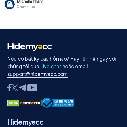
Michelle Pham
cài đặt mạng. May mắn thay, bạn có thể tự khắc phục lỗi này
3 min read
chỉ trong vài phút mà không cần chuyên gia. Trong bài viết này,
Hidemyacc sẽ giải thích rõ lỗi err_tunnel_connection_failed là
gì, tại sao nó xảy ra và các cách sửa hiệu quả nhất. Hãy đọc để
nhanh chóng khắc phục và trở lại duyệt web bình thường.
Nếu có bất kỳ câu hỏi nào? Hãy liên hệ ngay với
chúng tôi qua
Live chat
hoặc email
support@hidemyacc.com
Hidemyacc