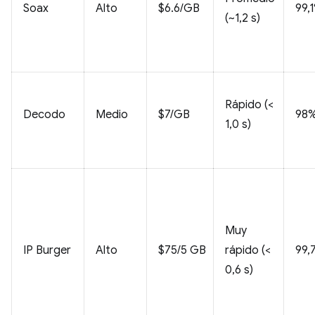
Soax
Alto
$6.6/GB
99,
(~1,2 s)
Rápido (<
Decodo
Medio
$7/GB
98
1,0 s)
Muy
IP Burger
Alto
$75/5 GB
rápido (<
99,
0,6 s)