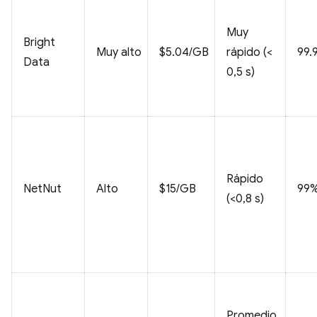
Muy
Bright
Muy alto
$5.04/GB
rápido (<
99.
Data
0,5 s)
Rápido
NetNut
Alto
$15/GB
99
(<0,8 s)
Promedio