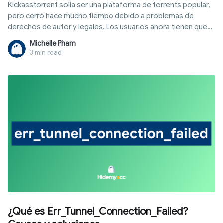
Kickasstorrent solía ser una plataforma de torrents popular,
pero cerró hace mucho tiempo debido a problemas de
derechos de autor y legales. Los usuarios ahora tienen que
encontrar una alternativa a Kickasstorrent con bibliotecas
Michelle Pham
similares que se mantenga estable. Sin embargo, no todos
3 min read
los sitios web son confiables, ya que muchas páginas espejo
contienen anuncios maliciosos o datos falsos. Hidemyacc
resumirá las opciones adecuadas según sus necesidades
para descargar películas, software y juegos.
¿Qué es Err_Tunnel_Connection_Failed?