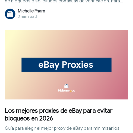
de bloqueos o solicitudes continuas de verificación. Para
resolver este problema, los proxies de seguimiento de
Michelle Pham
posiciones son la solución intermedia perfecta para
3 min read
mantener el anotimato y recopilar datos de la forma más
segura y objetiva. Conoce a fondo cómo funcionan, su
clasificación và los pasos para configurar este sistema de
manera eficiente en el siguiente artículo.
Los mejores proxies de eBay para evitar
bloqueos en 2026
Guía para elegir el mejor proxy de eBay para minimizar los