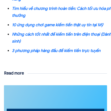
Tìm hiểu về chương trình hoàn tiền: Cách tối ưu hóa p
thưởng
10 ứng dụng chơi game kiếm tiền thật uy tín tại Mỹ
Những cách tốt nhất để kiếm tiền trên điện thoại (Dàn
sinh)
3 phương pháp hàng đầu để kiếm tiền trực tuyến
Read more