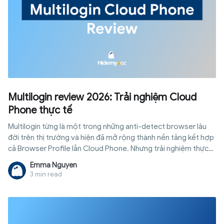
Multilogin review 2026: Trải nghiệm Cloud
Phone thực tế
Multilogin từng là một trong những anti-detect browser lâu
đời trên thị trường và hiện đã mở rộng thành nền tảng kết hợp
cả Browser Profile lẫn Cloud Phone. Nhưng trải nghiệm thực
tế có giống như những gì được giới thiệu trên website? Bài
Emma Nguyen
viết này ghi lại toàn bộ quá trình sử dụng Multilogin, từ tạo
3 min read
Browser Profile, khởi chạy Cloud Phone đến kiểm tra
fingerprint, proxy, tốc độ mạng và khả năng truy cập website.
Thay vì chỉ tổng hợp thông tin từ tài liệu giới thiệu của sản
phẩm, nội dung sẽ tập trung vào những gì được ghi nhận trong