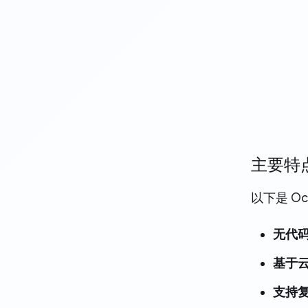
主要特
以下是 O
无代
基于
支持