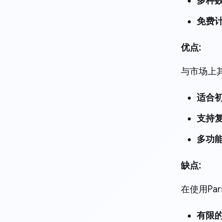
多种
免费
优点:
与市场上其
适合
支持
多功
缺点:
在使用Pa
有限