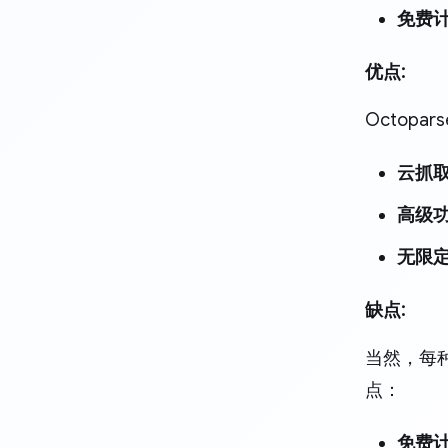
免费
优点:
Octop
云抓
高级
无限
缺点:
当然，每
点：
免费