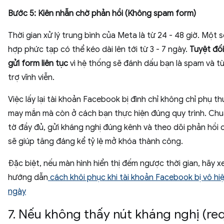
Bước 5: Kiên nhẫn chờ phản hồi (Không spam form)
Thời gian xử lý trung bình của Meta là từ 24 - 48 giờ. Một 
hợp phức tạp có thể kéo dài lên tới từ 3 - 7 ngày.
Tuyệt đố
gửi form liên tục
vì hệ thống sẽ đánh dấu bạn là spam và từ
trợ vĩnh viễn.
Việc lấy lại tài khoản Facebook bị đình chỉ không chỉ phụ t
may mắn mà còn ở cách bạn thực hiện đúng quy trình. Chuẩ
tờ đầy đủ, gửi kháng nghị đúng kênh và theo dõi phản hồi 
sẽ giúp tăng đáng kể tỷ lệ mở khóa thành công.
Đặc biệt, nếu màn hình hiển thị đếm ngược thời gian, hãy 
hướng dẫn
cách khôi phục khi tài khoản Facebook bị vô hi
ngày
7. Nếu không thấy nút kháng nghị (re