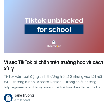
Vì sao TikTok bị chặn trên trường học và cách
xử lý
TikTok vẫn hoạt động bình thường trên 4G nhưng vừa kết nối
Wi-Fi trường là báo "Access Denied"? Trong nhiều trường
hợp, nguyên nhân không nằm ở TikTok hay điện thoại của bạn
mà đến từ chính sách kiểm soát mạng của nhà trường. Tuy
Jane Truong
nhiên, không phải mọi trường đều chặn theo cùng một cách.
3 min read
Có nơi chỉ lọc ở tầng mạng, có nơi quản lý trực tiếp trên thiết