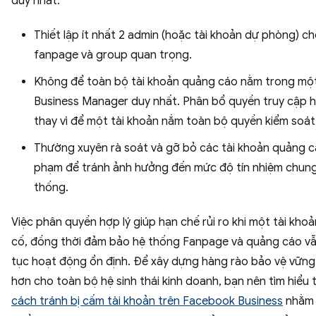
duy nhất.
Thiết lập ít nhất 2 admin (hoặc tài khoản dự phòng) c
fanpage và group quan trọng.
Không để toàn bộ tài khoản quảng cáo nằm trong mộ
Business Manager duy nhất. Phân bổ quyền truy cập h
thay vì để một tài khoản nắm toàn bộ quyền kiểm soát
Thường xuyên rà soát và gỡ bỏ các tài khoản quảng c
phạm để tránh ảnh hưởng đến mức độ tín nhiệm chung
thống.
Việc phân quyền hợp lý giúp hạn chế rủi ro khi một tài kho
cố, đồng thời đảm bảo hệ thống Fanpage và quảng cáo vẫ
tục hoạt động ổn định. Để xây dựng hàng rào bảo vệ vững
hơn cho toàn bộ hệ sinh thái kinh doanh, bạn nên tìm hiểu
cách tránh bị cấm tài khoản trên Facebook Business
nhằm 