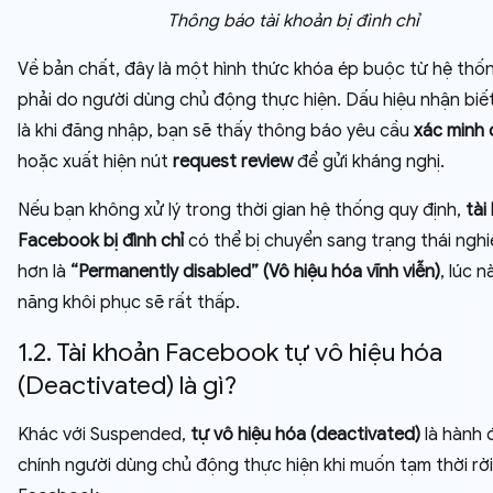
Thông báo tài khoản bị đình chỉ
Về bản chất, đây là một hình thức khóa ép buộc từ hệ thố
phải do người dùng chủ động thực hiện. Dấu hiệu nhận biế
là khi đăng nhập, bạn sẽ thấy thông báo yêu cầu
xác minh 
hoặc xuất hiện nút
request review
để gửi kháng nghị.
Nếu bạn không xử lý trong thời gian hệ thống quy định,
tài
Facebook bị đình chỉ
có thể bị chuyển sang trạng thái ngh
hơn là
“Permanently disabled” (Vô hiệu hóa vĩnh viễn)
, lúc n
năng khôi phục sẽ rất thấp.
1.2. Tài khoản Facebook tự vô hiệu hóa
(Deactivated) là gì?
Khác với Suspended,
tự vô hiệu hóa (deactivated)
là hành 
chính người dùng chủ động thực hiện khi muốn tạm thời rời