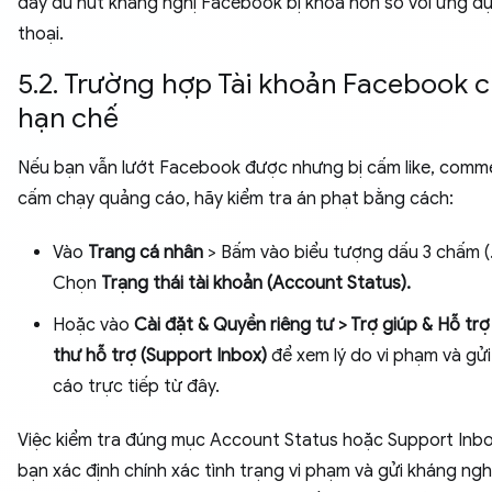
đầy đủ nút kháng nghị Facebook bị khóa hơn so với ứng d
thoại.
5.2. Trường hợp Tài khoản Facebook ch
hạn chế
Nếu bạn vẫn lướt Facebook được nhưng bị cấm like, comm
cấm chạy quảng cáo, hãy kiểm tra án phạt bằng cách:
Vào
Trang cá nhân
> Bấm vào biểu tượng dấu 3 chấm (..
Chọn
Trạng thái tài khoản (Account Status).
Hoặc vào
Cài đặt & Quyền riêng tư > Trợ giúp & Hỗ tr
thư hỗ trợ (Support Inbox)
để xem lý do vi phạm và gử
cáo trực tiếp từ đây.
Việc kiểm tra đúng mục Account Status hoặc Support Inbo
bạn xác định chính xác tình trạng vi phạm và gửi kháng ng