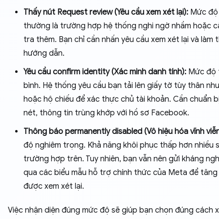
Thấy nút Request review (Yêu cầu xem xét lại):
Mức độ 
thường là trường hợp hệ thống nghi ngờ nhầm hoặc c
tra thêm. Bạn chỉ cần nhấn yêu cầu xem xét lại và làm 
hướng dẫn.
Yêu cầu confirm identity (Xác minh danh tính):
Mức độ 
bình. Hệ thống yêu cầu bạn tải lên giấy tờ tùy thân 
hoặc hộ chiếu để xác thực chủ tài khoản. Cần chuẩn b
nét, thông tin trùng khớp với hồ sơ Facebook.
Thông báo permanently disabled (Vô hiệu hóa vĩnh viễn
độ nghiêm trọng. Khả năng khôi phục thấp hơn nhiều s
trường hợp trên. Tuy nhiên, bạn vẫn nên gửi kháng ng
qua các biểu mẫu hỗ trợ chính thức của Meta để tăng 
được xem xét lại.
Việc nhận diện đúng mức độ sẽ giúp bạn chọn đúng cách xử