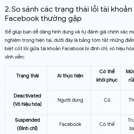
2. So sánh các trạng thái lỗi tài khoản
Facebook thường gặp
Để giúp bạn dễ dàng hình dung và tự đánh giá chính xác 
nghiêm trọng hiện tại, dưới đây là bảng tóm tắt những điể
biệt cốt lõi giữa tài khoản Facebook bị đình chỉ, vô hiệu hó
vĩnh viễn:
Có thể
Mứ
Trạng thái
Ai thực hiện
khôi phục
rủ
Deactivated
Người dùng
Có
T
(Vô hiệu hóa)
Suspended
Tr
Facebook
Có thể
(Đình chỉ)
b