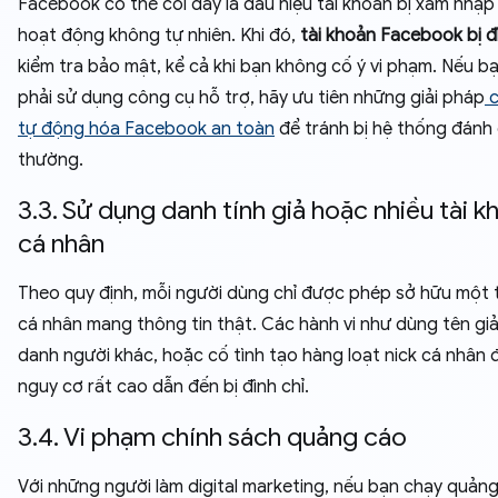
Facebook có thể coi đây là dấu hiệu tài khoản bị xâm nhậ
hoạt động không tự nhiên. Khi đó,
tài khoản Facebook bị đ
kiểm tra bảo mật, kể cả khi bạn không cố ý vi phạm. Nếu b
phải sử dụng công cụ hỗ trợ, hãy ưu tiên những giải pháp
c
tự động hóa Facebook an toàn
để tránh bị hệ thống đánh 
thường.
3.3. Sử dụng danh tính giả hoặc nhiều tài k
cá nhân
Theo quy định, mỗi người dùng chỉ được phép sở hữu một 
cá nhân mang thông tin thật. Các hành vi như dùng tên gi
danh người khác, hoặc cố tình tạo hàng loạt nick cá nhân 
nguy cơ rất cao dẫn đến bị đình chỉ.
3.4. Vi phạm chính sách quảng cáo
Với những người làm digital marketing, nếu bạn chạy quảng