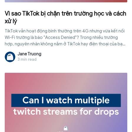
Vì sao TikTok bị chặn trên trường học và cách
xử lý
TikTok vẫn hoạt động bình thường trên 4G nhưng vừa kết nối
Wi-Fi trường là báo "Access Denied"? Trong nhiều trường
hợp, nguyên nhân không nằm ở TikTok hay điện thoại của bạn
mà đến từ chính sách kiểm soát mạng của nhà trường. Tuy
Jane Truong
nhiên, không phải mọi trường đều chặn theo cùng một cách.
3 min read
Có nơi chỉ lọc ở tầng mạng, có nơi quản lý trực tiếp trên thiết
bị do trường cấp. Trong bài viết này, Hidemyacc sẽ giải thích
các cơ chế chặn phổ biến mà trường học đang sử dụng, cách
phân biệt từng trường hợp và những phương án phù hợp với
từng loại thiết bị, đồng thời chỉ ra các giới hạn và rủi ro cần biết
trước khi áp dụng bất kỳ giải pháp nào.