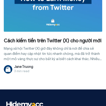
Cách kiếm tiền trên Twitter (X) cho người mới
Mạng xã hội Twitter (X) giờ đây không chỉ là nơi để chia sẻ
quan điểm hay cập nhật tin tức nhanh chóng, mà đã trở thành
một mỏ vàng thực sự cho bất kỳ ai biết cách khai thác. Nhiều
người thường nghĩ phải sở hữu hàng chục nghìn người theo dõi
Jane Truong
hoặc có tài khoản tích xanh quyền lực thì mới có thể kiếm
3 min read
được tiền. Nhưng trên thực tế, có rất nhiều cách kiếm tiền trên
Twitter (X) từ nguồn thu bên ngoài nền tảng giúp các tài khoản
nhỏ vẫn tạo ra thu nhập đều đặn mỗi tháng. Bài viết này sẽ
mang đến cho bạn cái nhìn toàn diện, từ bảng so sánh các hình
thức tạo thu nhập, điều kiện tham gia cụ thể cho đến những bí
quyết tối ưu tài khoản và sai lầm cần tránh để bạn bắt tay vào
làm một cách hiệu quả nhất