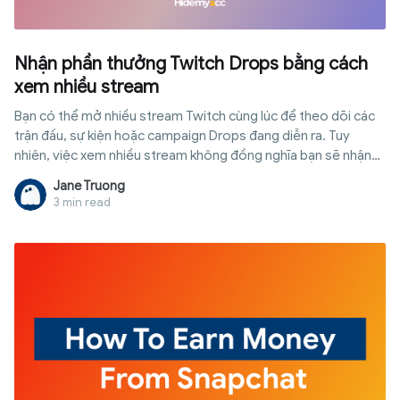
Nhận phần thưởng Twitch Drops bằng cách
xem nhiều stream
Bạn có thể mở nhiều stream Twitch cùng lúc để theo dõi các
trận đấu, sự kiện hoặc campaign Drops đang diễn ra. Tuy
nhiên, việc xem nhiều stream không đồng nghĩa bạn sẽ nhận
được nhiều phần thưởng hơn hoặc tiến trình Drops luôn được
Jane Truong
cộng dồn. Bài viết này sẽ giải thích cách Twitch tính thời gian
3 min read
xem, những cách Multi-Stream phổ biến và vai trò của
Antidetect Browser khi bạn cần quản lý nhiều profile hoặc tài
khoản Twitch.