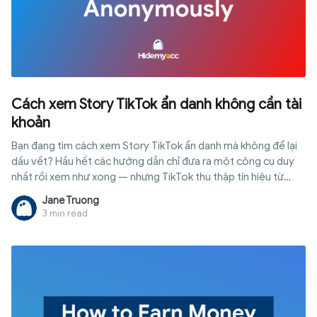
Cách xem Story TikTok ẩn danh không cần tài
khoản
Bạn đang tìm cách xem Story TikTok ẩn danh mà không để lại
dấu vết? Hầu hết các hướng dẫn chỉ đưa ra một công cụ duy
nhất rồi xem như xong — nhưng TikTok thu thập tín hiệu từ
thiết bị, mạng và hành vi của bạn cùng một lúc. Bài viết này
Jane Truong
phân tích 5 phương pháp theo mức độ hiệu quả thực tế và chỉ
3 min read
ra cách tiếp cận duy nhất thực sự hoạt động trong năm 2026.