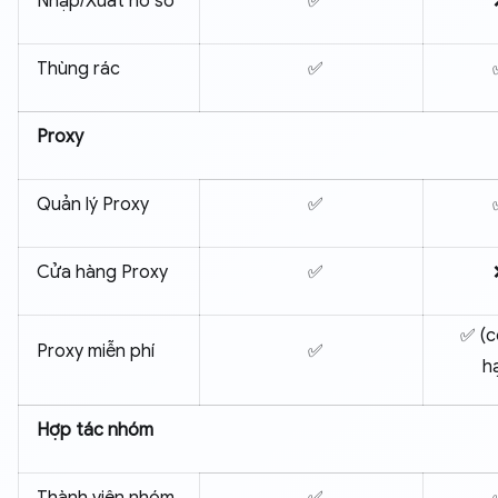
Nhập/Xuất hồ sơ
✅
Thùng rác
✅
Proxy
Quản lý Proxy
✅
Cửa hàng Proxy
✅
✅ (c
Proxy miễn phí
✅
h
Hợp tác nhóm