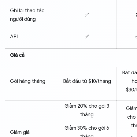
Ghi lại thao tác
✅
người dùng
API
✅
Giá cả
Bắt đầ
Gói hàng tháng
Bắt đầu từ $10/tháng
h
$30/
Giảm 20% cho gói 3
Giả
tháng
cho 
th
Giảm 30% cho gói 6
Giảm giá
tháng