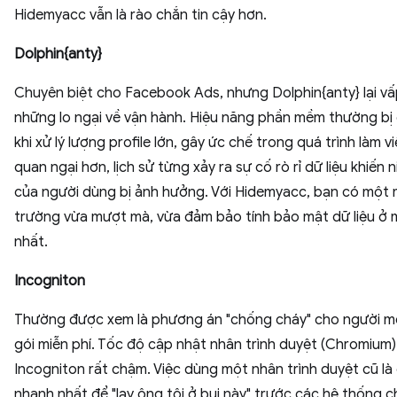
Hidemyacc vẫn là rào chắn tin cậy hơn.
Dolphin{anty}
Chuyên biệt cho Facebook Ads, nhưng Dolphin{anty} lại vấ
những lo ngại về vận hành. Hiệu năng phần mềm thường bị 
khi xử lý lượng profile lớn, gây ức chế trong quá trình làm v
quan ngại hơn, lịch sử từng xảy ra sự cố rò rỉ dữ liệu khiến n
của người dùng bị ảnh hưởng. Với Hidemyacc, bạn có một 
trường vừa mượt mà, vừa đảm bảo tính bảo mật dữ liệu ở
nhất.
Incogniton
Thường được xem là phương án "chống cháy" cho người m
gói miễn phí. Tốc độ cập nhật nhân trình duyệt (Chromium)
Incogniton rất chậm. Việc dùng một nhân trình duyệt cũ là
nhanh nhất để "lạy ông tôi ở bụi này" trước các hệ thống 