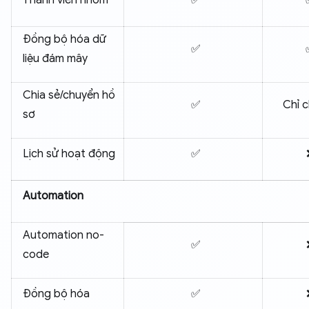
Thành viên nhóm
✅
Đồng bộ hóa dữ
✅
liệu đám mây
Chia sẻ/chuyển hồ
✅
Chỉ c
sơ
Lịch sử hoạt động
✅
Automation
Automation no-
✅
code
Đồng bộ hóa
✅