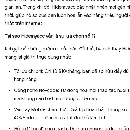
gian lận. Trong khi đó, Hidemyacc cập nhật nhân mới gần 
thời, giúp hồ sơ của bạn luôn hòa lẫn vào hàng triệu người
thật trên internet.
Tại sao Hidemyacc vẫn là sự lựa chọn số 1?
Khi gạt bỏ những rườm rà của các đối thủ, bạn sẽ thấy Hi
mang lại giá trị thực dụng nhất:
Tối ưu chi phí: Chỉ từ $10/tháng, bạn đã sở hữu đầy đủ "
hạng nặng.
Công nghệ No-code: Tự động hóa mọi thao tác nuôi t
mà không cần biết một dòng code nào.
Vân tay Mobile chân thực: Giả lập hoàn hảo thông số
iOS/Android – điều mà rất ít đối thủ làm tốt.
Hỗ trợ "Local" cực nhanh: Đội ngũ chuyên gia luôn sẵn