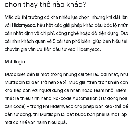
chọn thay thế nào khác?
Mặc dù thị trường có khá nhiều lựa chọn, nhưng khi đặt lê
với
Hidemyacc
, hầu hết các giải pháp khác đều bộc lộ nhữ
cản nhất định về chi phí, công nghệ hoặc độ tiện dụng. Dướ
cái nhìn khách quan về 5 cái tên phổ biến, giúp bạn hiểu tạ
chuyên gia vẫn ưu tiên đầu tư vào Hidemyacc.
Multilogin
Được biết đến là một trong những cái tên lâu đời nhất, nh
Multilogin lại dần trở nên xa xỉ. Mức giá "trên trời" khiến cô
khó tiếp cận với người dùng cá nhân hoặc team nhỏ. Điểm 
nhất là thiếu tính năng No-code Automation (Tự động hó
cần code) - trong khi Hidemyacc cho phép bạn kéo-thả để
bản tự động, thì Multilogin lại bắt buộc bạn phải là một lập 
mới có thể vận hành hiệu quả.