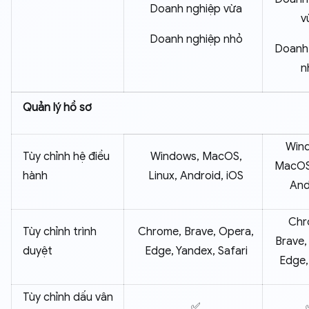
Doanh nghiệp vừa
v
Doanh nghiệp nhỏ
Doanh
n
Quản lý hồ sơ
Win
Tùy chỉnh hệ điều
Windows, MacOS,
MacOS,
hành
Linux, Android, iOS
And
Chr
Tùy chỉnh trình
Chrome, Brave, Opera,
Brave,
duyệt
Edge, Yandex, Safari
Edge,
Tùy chỉnh dấu vân
✅