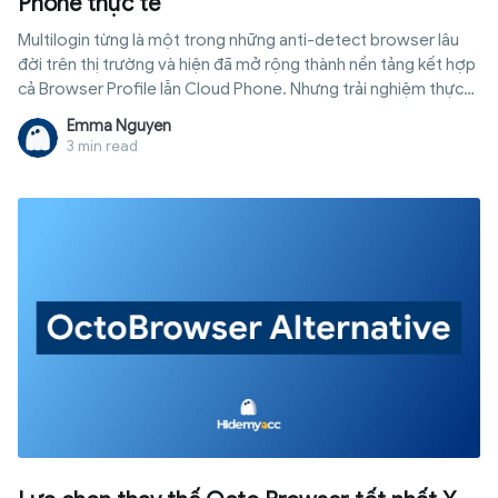
Phone thực tế
Multilogin từng là một trong những anti-detect browser lâu
đời trên thị trường và hiện đã mở rộng thành nền tảng kết hợp
cả Browser Profile lẫn Cloud Phone. Nhưng trải nghiệm thực
tế có giống như những gì được giới thiệu trên website? Bài
Emma Nguyen
viết này ghi lại toàn bộ quá trình sử dụng Multilogin, từ tạo
3 min read
Browser Profile, khởi chạy Cloud Phone đến kiểm tra
fingerprint, proxy, tốc độ mạng và khả năng truy cập website.
Thay vì chỉ tổng hợp thông tin từ tài liệu giới thiệu của sản
phẩm, nội dung sẽ tập trung vào những gì được ghi nhận trong
quá trình trải nghiệm để mang đến góc nhìn khách quan hơn.