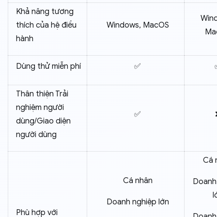
Khả năng tương
Win
thích của hệ điều
Windows, MacOS
Ma
hành
Dùng thử miễn phí
✅
Thân thiện Trải
nghiệm người
✅
dùng/Giao diện
người dùng
Cá 
Cá nhân
Doanh
l
Doanh nghiệp lớn
Phù hợp với
Doanh