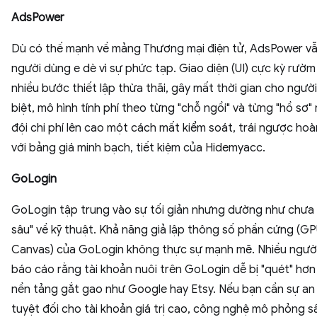
AdsPower
Dù có thế mạnh về mảng Thương mại điện tử, AdsPower vẫ
người dùng e dè vì sự phức tạp. Giao diện (UI) cực kỳ rườm
nhiều bước thiết lập thừa thãi, gây mất thời gian cho ngườ
biệt, mô hình tính phí theo từng "chỗ ngồi" và từng "hồ sơ" 
đội chi phí lên cao một cách mất kiểm soát, trái ngược ho
với bảng giá minh bạch, tiết kiệm của Hidemyacc.
GoLogin
GoLogin tập trung vào sự tối giản nhưng dường như chưa
sâu" về kỹ thuật. Khả năng giả lập thông số phần cứng (GP
Canvas) của GoLogin không thực sự mạnh mẽ. Nhiều ngườ
báo cáo rằng tài khoản nuôi trên GoLogin dễ bị "quét" hơn
nền tảng gắt gao như Google hay Etsy. Nếu bạn cần sự an
tuyệt đối cho tài khoản giá trị cao, công nghệ mô phỏng s