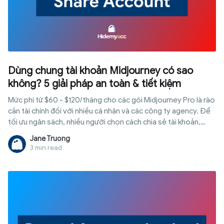
Dùng chung tài khoản Midjourney có sao
không? 5 giải pháp an toàn & tiết kiệm
Mức phí từ $60 - $120/tháng cho các gói Midjourney Pro là rào
cản tài chính đối với nhiều cá nhân và các công ty agency. Để
tối ưu ngân sách, nhiều người chọn cách chia sẻ tài khoản,
nhưng việc này thường dẫn đến rủi ro bị khóa tài khoản vĩnh
Jane Truong
viễn do chính sách của Midjourney. Vậy dùng chung tài khoản
3 min read
Midjourney có sao không và làm thế nào để tiết kiệm chi phí
mà vẫn đảm bảo an toàn? Bài viết này sẽ phân tích các rủi ro
kỹ thuật và hướng dẫn bạn 4 giải pháp chia sẻ tài khoản ổn
định, bảo mật nhất hiện nay.