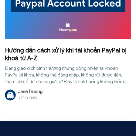
Hướng dẫn cách xử lý khi tài khoản PayPal bị
khoá từ A-Z
Đang giao dịch bình thường nhưng bỗng nhiên tài khoản
PayPal bị khóa, không thể đăng nhập, không rút được tiền,
thậm chí số dư còn bị giữ lại? Đây là tình huống không hiếm
gặp với người bán hàng online, người làm việc tự do hoặc
Jane Truong
những ai thường xuyên nhận thanh toán quốc tế. Nguyên nhân
3 min read
thường đến từ việc hệ thống PayPal phát hiện dấu hiệu bất
thường như đăng nhập lạ, thay đổi địa chỉ mạng liên tục, giao
dịch tăng đột ngột hoặc tài khoản chưa hoàn tất xác minh
nhưng đã phát sinh hoạt động có rủi ro cao. Trong trường hợp
này, điều quan trọng là bạn cần xác định đúng lý do khiến tài
khoản bị khóa để xử lý theo đúng hướng. Bài viết dưới đây,