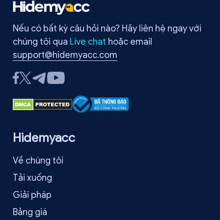
Hidemyacc sẽ hướng dẫn chi tiết từ A-Z cách gỡ khóa an
toàn, nhanh chóng, đồng thời bật mí những bí kíp giúp bạn
Nếu có bất kỳ câu hỏi nào? Hãy liên hệ ngay với
phòng tránh triệt để tình trạng này lặp lại trong tương lai.
chúng tôi qua
Live chat
hoặc email
support@hidemyacc.com
Hidemyacc
Về chúng tôi
Tải xuống
Giải pháp
Bảng giá