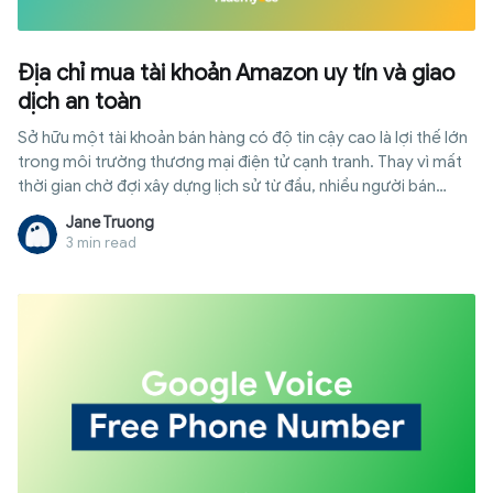
Địa chỉ mua tài khoản Amazon uy tín và giao
dịch an toàn
Sở hữu một tài khoản bán hàng có độ tin cậy cao là lợi thế lớn
trong môi trường thương mại điện tử cạnh tranh. Thay vì mất
thời gian chờ đợi xây dựng lịch sử từ đầu, nhiều người bán
quyết định tìm mua tài khoản Amazon cổ để có thể bắt đầu
Jane Truong
kinh doanh ngay lập tức với hạn mức cao. Dù vậy, thị trường
3 min read
giao dịch tài khoản hiện nay vẫn tiềm ẩn nhiều nguy cơ lừa đảo
hoặc vi phạm chính sách nền tảng. Bài viết dưới đây sẽ cung
cấp cho bạn những địa chỉ giao dịch uy tín nhất, kèm theo
hướng dẫn chi tiết về cách đánh giá chất lượng và quy trình
bảo mật sau khi nhận bàn giao, giúp bạn yên tâm mở rộng quy
mô kinh doanh.