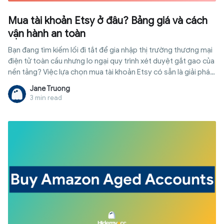
Mua tài khoản Etsy ở đâu? Bảng giá và cách
vận hành an toàn
Bạn đang tìm kiếm lối đi tắt để gia nhập thị trường thương mại
điện tử toàn cầu nhưng lo ngại quy trình xét duyệt gắt gao của
nền tảng? Việc lựa chọn mua tài khoản Etsy có sẵn là giải pháp
giúp tối ưu thời gian và tận dụng lợi thế về độ tin cậy của
Jane Truong
những gian hàng cổ. Tuy nhiên, để số tiền đầu tư không bị lãng
3 min read
phí do các đợt quét của hệ thống, người mua cần nắm vững kỹ
thuật tiếp quản và quản lý rủi ro chuyên sâu. Bài viết này sẽ
cung cấp cho bạn lộ trình chi tiết từ việc lựa chọn nguồn hàng
uy tín, đối chiếu bảng giá đến các bước thiết lập môi trường
đăng nhập chuẩn xác để vận hành gian hàng bền vững.