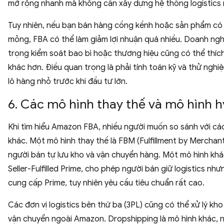
mở rộng nhanh mà không cần xây dựng hệ thống logistics 
Tuy nhiên, nếu bạn bán hàng cồng kềnh hoặc sản phẩm có 
mỏng, FBA có thể làm giảm lợi nhuận quá nhiều. Doanh ngh
trọng kiểm soát bao bì hoặc thương hiệu cũng có thể thíc
khác hơn. Điều quan trọng là phải tính toán kỹ và thử ngh
lô hàng nhỏ trước khi đầu tư lớn.
6. Các mô hình thay thế và mô hình h
Khi tìm hiểu Amazon FBA, nhiều người muốn so sánh với cá
khác. Một mô hình thay thế là FBM (Fulfillment by Merchant
người bán tự lưu kho và vận chuyển hàng. Một mô hình khá
Seller-Fulfilled Prime, cho phép người bán giữ logistics như
cung cấp Prime, tuy nhiên yêu cầu tiêu chuẩn rất cao.
Các đơn vị logistics bên thứ ba (3PL) cũng có thể xử lý kho
vận chuyển ngoài Amazon. Dropshipping là mô hình khác, n