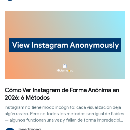
pagos de Snapchat, además de otros ocho métodos reales
para ganar dinero en la plataforma sin depender de un umbral
mínimo de seguidores.
Cómo Ver Instagram de Forma Anónima en
2026: 6 Métodos
Instagram no tiene modo incógnito: cada visualización deja
algún rastro. Pero no todos los métodos son igual de fiables
— algunos funcionan una vez y fallan de forma impredecible,
otros resisten un uso repetido y profesional sin tocar tu
Jane Truong