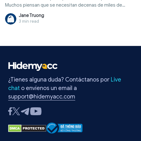
Muchos piensan que se necesitan decenas de miles de
seguidores o una insignia de verificado para ganar dinero. En
Jane Truong
realidad, existen muchas formas de cómo ganar dinero en
3 min read
twitter mediante fuentes externas que permiten a las
cuentas pequeñas generar ingresos mensuales constantes.
Este artículo ofrece una visión integral, desde tablas
comparativas de ingresos y condiciones de participación,
hasta secretos de optimización y errores a evitar para que
empieces a trabajar de manera eficaz.
¿Tienes alguna duda? Contáctanos por
Live
chat
o envíenos un email a
support@hidemyacc.com