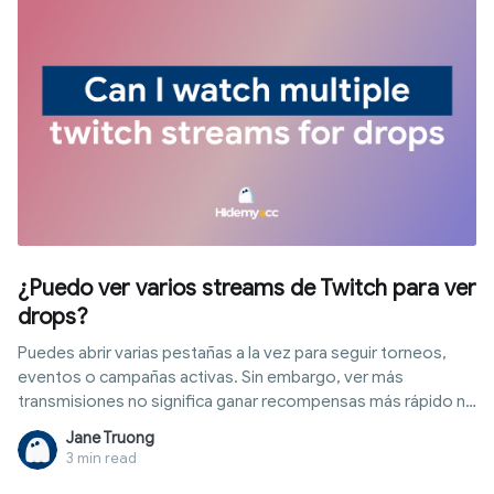
y las opciones para tener TikTok desbloqueado para la
escuela de forma segura.
¿Puedo ver varios streams de Twitch para ver
drops?
Puedes abrir varias pestañas a la vez para seguir torneos,
eventos o campañas activas. Sin embargo, ver más
transmisiones no significa ganar recompensas más rápido ni
acumular progreso al mismo tiempo. En este artículo
Jane Truong
explicamos si es posible ver varios streams de Twitch para
3 min read
drops, cómo calcula la plataforma el tiempo de