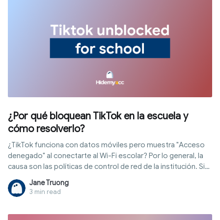
¿Por qué bloquean TikTok en la escuela y
cómo resolverlo?
¿TikTok funciona con datos móviles pero muestra "Acceso
denegado" al conectarte al Wi-Fi escolar? Por lo general, la
causa son las políticas de control de red de la institución. Sin
embargo, no todas las escuelas bloquean del mismo modo:
Jane Truong
algunas filtran la red y otras gestionan los dispositivos
3 min read
mediante MDM. En este artículo, Hidemyacc explica los
mecanismos de bloqueo más comunes, cómo identificarlos