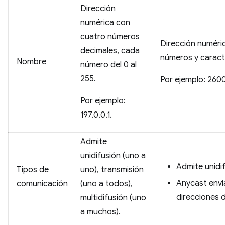
Dirección
numérica con
cuatro números
Dirección numéri
decimales, cada
números y caracte
Nombre
número del 0 al
255.
Por ejemplo: 260
Por ejemplo:
197.0.0.1.
Admite
unidifusión (uno a
Admite unidif
Tipos de
uno), transmisión
Anycast enví
comunicación
(uno a todos),
direcciones 
multidifusión (uno
a muchos).