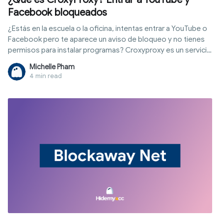
Facebook bloqueados
¿Estás en la escuela o la oficina, intentas entrar a YouTube o
Facebook pero te aparece un aviso de bloqueo y no tienes
permisos para instalar programas? Croxyproxy es un servicio
de proxy web que te permite acceder a sitios restringidos
Michelle Pham
directamente desde el navegador sin instalar software. Este
4 min read
artículo te guiará paso a paso sobre cómo usar CroxyProxy
para conectarte de inmediato, explicando su
funcionamiento, ventajas, limitaciones, nivel de seguridad y
cuándo evaluar otras soluciones.