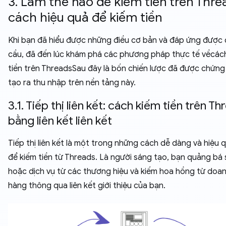
3. Làm thế nào để kiếm tiền trên Thre
cách hiệu quả để kiếm tiền
Khi bạn đã hiểu được những điều cơ bản và đáp ứng được 
cầu, đã đến lúc khám phá các phương pháp thực tế vềcác
tiền trên ThreadsSau đây là bốn chiến lược đã được chứng
tạo ra thu nhập trên nền tảng này.
3.1. Tiếp thị liên kết: cách kiếm tiền trên T
bằng liên kết liên kết
Tiếp thị liên kết là một trong những cách dễ dàng và hiệu 
để kiếm tiền từ Threads. Là người sáng tạo, bạn quảng bá
hoặc dịch vụ từ các thương hiệu và kiếm hoa hồng từ doa
hàng thông qua liên kết giới thiệu của bạn.