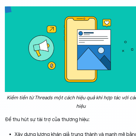
Kiềm tiền từ Threads một cách hiệu quả khi hợp tác với c
hiệu
Để thu hút sự tài trợ của thương hiệu:
Xây dựng lượng khán giả trung thành và mạnh mẽ bằn