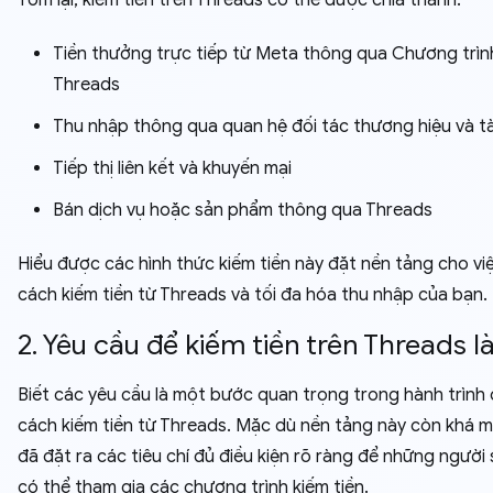
Tóm lại, kiếm tiền trên Threads có thể được chia thành:
Tiền thưởng trực tiếp từ Meta thông qua Chương trì
Threads
Thu nhập thông qua quan hệ đối tác thương hiệu và tà
Tiếp thị liên kết và khuyến mại
Bán dịch vụ hoặc sản phẩm thông qua Threads
Hiểu được các hình thức kiếm tiền này đặt nền tảng cho vi
cách kiếm tiền từ Threads và tối đa hóa thu nhập của bạn.
2. Yêu cầu để kiếm tiền trên Threads là
Biết các yêu cầu là một bước quan trọng trong hành trình
cách kiếm tiền từ Threads. Mặc dù nền tảng này còn khá m
đã đặt ra các tiêu chí đủ điều kiện rõ ràng để những người
có thể tham gia các chương trình kiếm tiền.