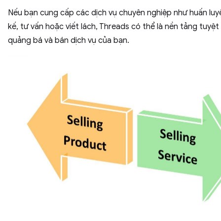
Nếu bạn cung cấp các dịch vụ chuyên nghiệp như huấn luyệ
kế, tư vấn hoặc viết lách, Threads có thể là nền tảng tuyệt
quảng bá và bán dịch vụ của bạn.