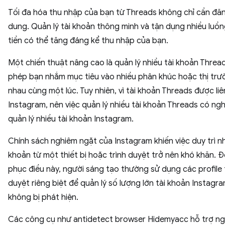
Tối đa hóa thu nhập của bạn từ Threads không chỉ cần đăn
dung. Quản lý tài khoản thông minh và tận dụng nhiều luồn
tiền có thể tăng đáng kể thu nhập của bạn.
Một chiến thuật nâng cao là quản lý nhiều tài khoản Threa
phép bạn nhắm mục tiêu vào nhiều phân khúc hoặc thị trư
nhau cùng một lúc. Tuy nhiên, vì tài khoản Threads được liê
Instagram, nên việc quản lý nhiều tài khoản Threads có nghĩ
quản lý nhiều tài khoản Instagram.
Chính sách nghiêm ngặt của Instagram khiến việc duy trì nh
khoản từ một thiết bị hoặc trình duyệt trở nên khó khăn. 
phục điều này, người sáng tạo thường sử dụng các profile 
duyệt riêng biệt để quản lý số lượng lớn tài khoản Instagr
không bị phát hiện.
Các công cụ như antidetect browser Hidemyacc hỗ trợ n