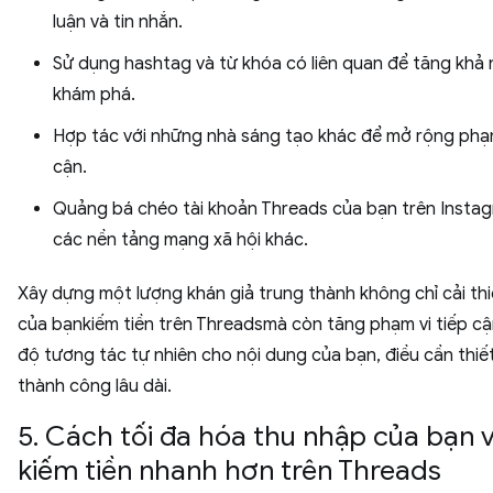
luận và tin nhắn.
Sử dụng hashtag và từ khóa có liên quan để tăng khả
khám phá.
Hợp tác với những nhà sáng tạo khác để mở rộng phạm
cận.
Quảng bá chéo tài khoản Threads của bạn trên Insta
các nền tảng mạng xã hội khác.
Xây dựng một lượng khán giả trung thành không chỉ cải thi
của bạnkiếm tiền trên Threadsmà còn tăng phạm vi tiếp c
độ tương tác tự nhiên cho nội dung của bạn, điều cần thiế
thành công lâu dài.
5. Cách tối đa hóa thu nhập của bạn 
kiếm tiền nhanh hơn trên Threads