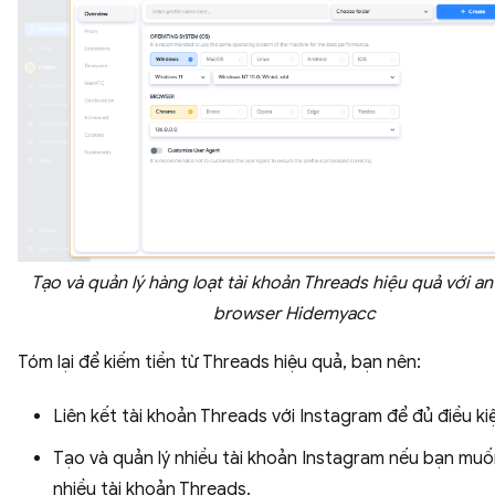
Tạo và quản lý hàng loạt tài khoản Threads hiệu quả với an
browser Hidemyacc
Tóm lại để kiếm tiền từ Threads hiệu quả, bạn nên:
Liên kết tài khoản Threads với Instagram để đủ điều ki
Tạo và quản lý nhiều tài khoản Instagram nếu bạn mu
nhiều tài khoản Threads.