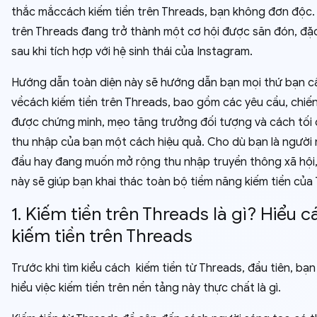
thắc mắccách kiếm tiền trên Threads, bạn không đơn độc. 
trên Threads đang trở thành một cơ hội được săn đón, đặc 
sau khi tích hợp với hệ sinh thái của Instagram.
Hướng dẫn toàn diện này sẽ hướng dẫn bạn mọi thứ bạn cầ
vềcách kiếm tiền trên Threads, bao gồm các yêu cầu, chiế
được chứng minh, mẹo tăng trưởng đối tượng và cách tối
thu nhập của bạn một cách hiệu quả. Cho dù bạn là người 
đầu hay đang muốn mở rộng thu nhập truyền thông xã hội, 
này sẽ giúp bạn khai thác toàn bộ tiềm năng kiếm tiền của
1. Kiếm tiền trên Threads là gì? Hiểu 
kiếm tiền trên Threads
Trước khi tìm kiểu cách kiếm tiền từ Threads, đầu tiên, bạn
hiểu việc kiếm tiền trên nền tảng này thực chất là gì.