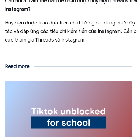
Câu hỏi 5: Làm thế nào để nhận được huy hiệu Threads trê
Instagram?
Huy hiệu được trao dựa trên chất lượng nội dung, mức độ
tác và đáp ứng các tiêu chí kiếm tiền của Instagram. Cần p
cực tham gia Threads và Instagram.
Read more