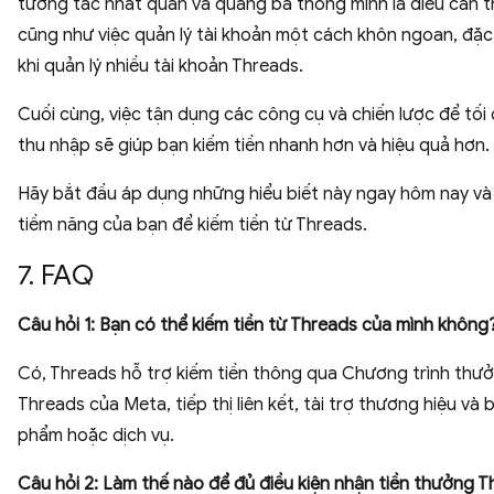
tương tác nhất quán và quảng bá thông minh là điều cần th
cũng như việc quản lý tài khoản một cách khôn ngoan, đặc 
khi quản lý nhiều tài khoản Threads.
Cuối cùng, việc tận dụng các công cụ và chiến lược để tối
thu nhập sẽ giúp bạn kiếm tiền nhanh hơn và hiệu quả hơn.
Hãy bắt đầu áp dụng những hiểu biết này ngay hôm nay và
tiềm năng của bạn để kiếm tiền từ Threads.
7. FAQ
Câu hỏi 1: Bạn có thể kiếm tiền từ Threads của mình không
Có, Threads hỗ trợ kiếm tiền thông qua Chương trình thư
Threads của Meta, tiếp thị liên kết, tài trợ thương hiệu và 
phẩm hoặc dịch vụ.
Câu hỏi 2: Làm thế nào để đủ điều kiện nhận tiền thưởng 