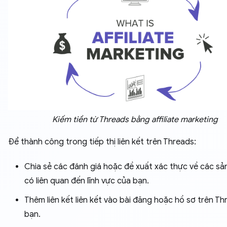
Kiếm tiền từ Threads bằng affiliate marketing
Để thành công trong tiếp thị liên kết trên Threads:
Chia sẻ các đánh giá hoặc đề xuất xác thực về các s
có liên quan đến lĩnh vực của bạn.
Thêm liên kết liên kết vào bài đăng hoặc hồ sơ trên T
bạn.