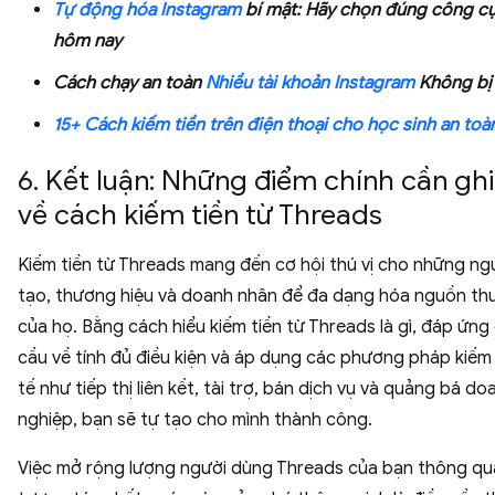
Tự động hóa Instagram
bí mật: Hãy chọn đúng công c
hôm nay
Cách chạy an toàn
Nhiều tài khoản Instagram
Không bị
15+ Cách kiếm tiền trên điện thoại cho học sinh an toà
6. Kết luận: Những điểm chính cần gh
về cách kiếm tiền từ Threads
Kiếm tiền từ Threads mang đến cơ hội thú vị cho những ng
tạo, thương hiệu và doanh nhân để đa dạng hóa nguồn th
của họ. Bằng cách hiểu kiếm tiền từ Threads là gì, đáp ứng
cầu về tính đủ điều kiện và áp dụng các phương pháp kiếm 
tế như tiếp thị liên kết, tài trợ, bán dịch vụ và quảng bá do
nghiệp, bạn sẽ tự tạo cho mình thành công.
Việc mở rộng lượng người dùng Threads của bạn thông qu