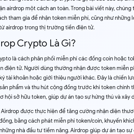
n airdrop một cách an toàn. Trong bài viết này, chúng 
ách tham gia để nhận token miễn phí, cũng như những lợi 
từ airdrop trong thị trường tiền điện tử.
rdrop Crypto Là Gì?
rypto là cách phân phối miễn phí các đồng coin hoặc to
ền điện tử. Người dùng thường nhận được token miễn ph
ý tài khoản hoặc giới thiệu người khác. Đây là chiến lư
sản phẩm và thu hút cộng đồng trước khi token chính th
cơ hội sở hữu token, giúp dự án tạo sự hứng thú và xây
 Airdrop được thực hiện để tăng cường nhận diện thươn
đồng, bằng cách phát miễn phí token/coin, khuyến khí
những nhà đầu tư tiềm năng. Airdrop giúp dự án tạo sự 