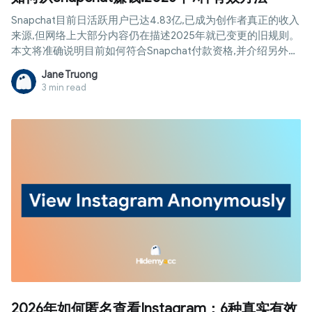
Snapchat目前日活跃用户已达4.83亿,已成为创作者真正的收入
来源,但网络上大部分内容仍在描述2025年就已变更的旧规则。
本文将准确说明目前如何符合Snapchat付款资格,并介绍另外八
种无需等待粉丝数达标即可开始赚钱的方法。
Jane Truong
3 min read
2026年如何匿名查看Instagram：6种真实有效