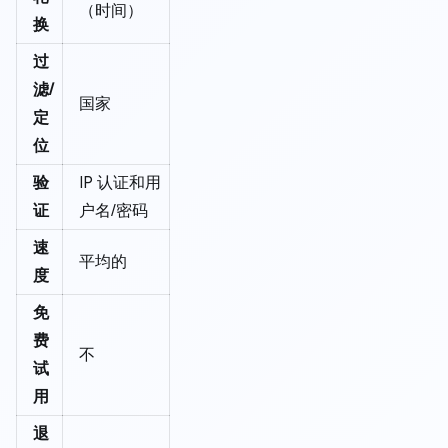
（时间）
换
过
滤/
国家
定
位
验
IP 认证和用
证
户名/密码
速
平均的
度
免
费
不
试
用
退