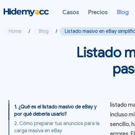
Casos
Precios
Blog
Home
/
Blog
/
Listado masivo en eBay simplif
Listado m
pas
listado m
1. ¿Qué es el listado masivo de eBay y
incluso mi
por qué debería usarlo?
2. Cómo preparar tus anuncios para la
sencillo,
carga masiva en eBay
errores. E