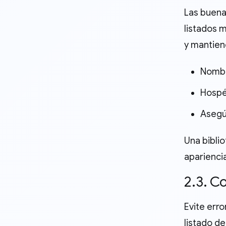
Las buena
listados 
y mantien
Nombre
Hospéd
Asegú
Una bibli
apariencia
2.3. C
Evite err
listado de