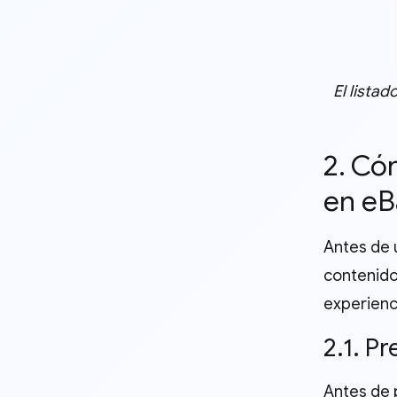
El lista
2. Có
en eB
Antes de u
contenido
experienc
2.1. P
Antes de 