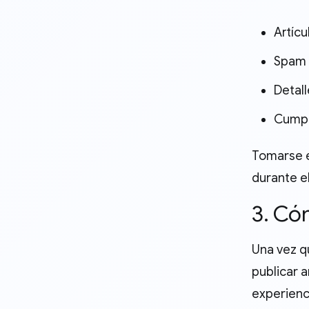
Artícu
Spam d
Detall
Cumpli
Tomarse e
durante e
3. Có
Una vez q
publicar 
experienc