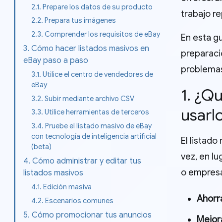
2.1. Prepare los datos de su producto
trabajo re
2.2. Prepara tus imágenes
2.3. Comprender los requisitos de eBay
En esta gu
3. Cómo hacer listados masivos en
preparaci
eBay paso a paso
problemas
3.1. Utilice el centro de vendedores de
eBay
1. ¿Q
3.2. Subir mediante archivo CSV
usarl
3.3. Utilice herramientas de terceros
3.4. Pruebe el listado masivo de eBay
con tecnología de inteligencia artificial
El listado
(beta)
vez, en l
4. Cómo administrar y editar tus
o empresa
listados masivos
4.1. Edición masiva
Ahorr
4.2. Escenarios comunes
5. Cómo promocionar tus anuncios
Mejora