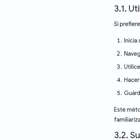
3.1. U
Si prefiere
Inici
Navega
Utilic
Hacer 
Guárd
Este méto
familiariz
3.2. S