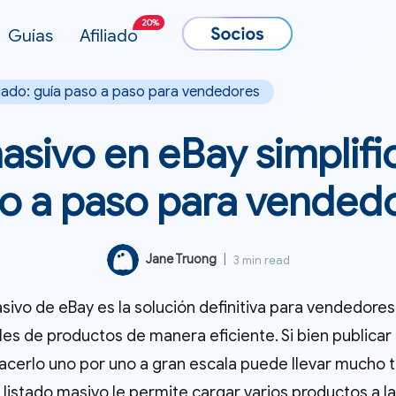
20%
Guías
Afiliado
icado: guía paso a paso para vendedores
asivo en eBay simplifi
o a paso para vended
Jane Truong
|
3 min read
asivo de eBay es la solución definitiva para vendedore
les de productos de manera eficiente. Si bien publicar
 hacerlo uno por uno a gran escala puede llevar mucho
l listado masivo le permite cargar varios productos a la