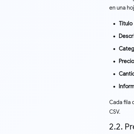
en una ho
Título
Descr
Categ
Preci
Canti
Infor
Cada fila
CSV.
2.2. P