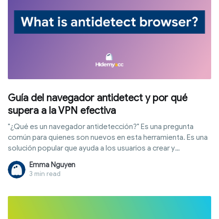
Guía del navegador antidetect y por qué
supera a la VPN efectiva
"¿Qué es un navegador antidetección?" Es una pregunta
común para quienes son nuevos en esta herramienta. Es una
solución popular que ayuda a los usuarios a crear y
administrar múltiples cuentas en línea en el mismo
Emma Nguyen
dispositivo sin ser detectados ni suspendidos por los sitios
3 min read
web. Entonces, ¿cómo funciona un navegador
antidetección? Exploremos este tema con Hidemyacc en
este artículo.