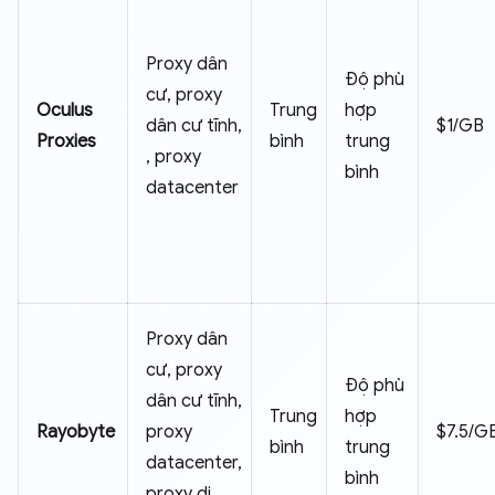
Proxy dân
Độ phù
cư, proxy
Oculus
Trung
hợp
dân cư tĩnh,
$1/GB
Proxies
bình
trung
, proxy
bình
datacenter
Proxy dân
cư, proxy
Độ phù
dân cư tĩnh,
Trung
hợp
Rayobyte
proxy
$7.5/G
bình
trung
datacenter,
bình
proxy di