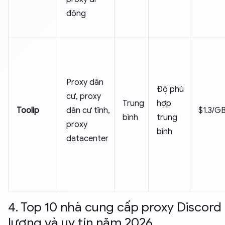
động
Proxy dân
Độ phù
cư, proxy
Trung
hợp
Toolip
dân cư tĩnh,
$1.3/G
bình
trung
proxy
bình
datacenter
4. Top 10 nhà cung cấp proxy Discord
lượng và uy tín năm 2026