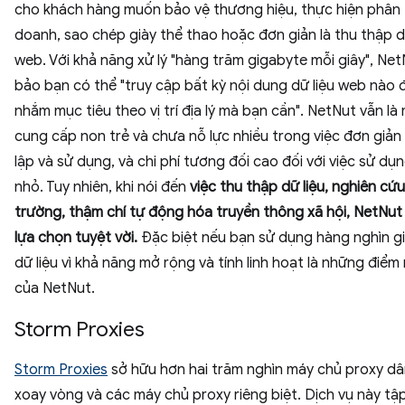
cho khách hàng muốn bảo vệ thương hiệu, thực hiện phân t
doanh, sao chép giày thể thao hoặc đơn giản là thu thập d
web. Với khả năng xử lý "hàng trăm gigabyte mỗi giây", Ne
bảo bạn có thể "truy cập bất kỳ nội dung dữ liệu web nào
nhắm mục tiêu theo vị trí địa lý mà bạn cần". NetNut vẫn là
cung cấp non trẻ và chưa nỗ lực nhiều trong việc đơn giản 
lập và sử dụng, và chi phí tương đối cao đối với việc sử d
nhỏ. Tuy nhiên, khi nói đến
việc thu thập dữ liệu, nghiên cứu
trường, thậm chí tự động hóa truyền thông xã hội, NetNut
lựa chọn tuyệt vời.
Đặc biệt nếu bạn sử dụng hàng nghìn g
dữ liệu vì khả năng mở rộng và tính linh hoạt là những điể
của NetNut.
Storm Proxies
Storm Proxies
sở hữu hơn hai trăm nghìn máy chủ proxy dâ
xoay vòng và các máy chủ proxy riêng biệt. Dịch vụ này tậ