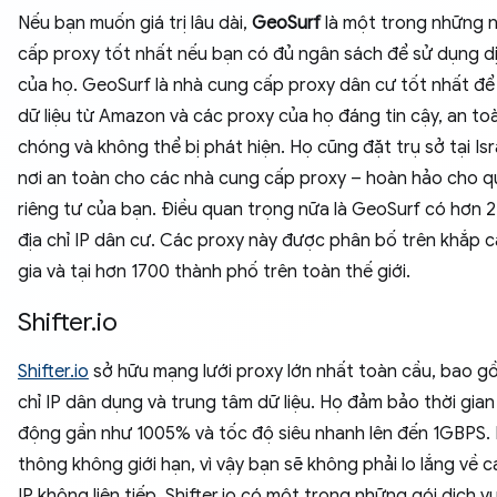
Nếu bạn muốn giá trị lâu dài,
GeoSurf
là ​​một trong những 
cấp proxy tốt nhất nếu bạn có đủ ngân sách để sử dụng d
của họ. GeoSurf là ​​nhà cung cấp proxy dân cư tốt nhất để
dữ liệu từ Amazon và các proxy của họ đáng tin cậy, an to
chóng và không thể bị phát hiện. Họ cũng đặt trụ sở tại Isr
nơi an toàn cho các nhà cung cấp proxy – hoàn hảo cho 
riêng tư của bạn. Điều quan trọng nữa là GeoSurf có hơn 2,
địa chỉ IP dân cư. Các proxy này được phân bố trên khắp 
gia và tại hơn 1700 thành phố trên toàn thế giới.
Shifter.io
Shifter.io
sở hữu mạng lưới proxy lớn nhất toàn cầu, bao g
chỉ IP dân dụng và trung tâm dữ liệu. Họ đảm bảo thời gian
động gần như 1005% và tốc độ siêu nhanh lên đến 1GBPS.
thông không giới hạn, vì vậy bạn sẽ không phải lo lắng về c
IP không liên tiếp. Shifter.io có một trong những gói dịch v