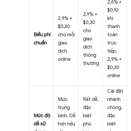
2,6% +
$0,10
2,9% +
2,9% +
khi
$0,30
$0,30
thanh
cho
Biểu phí
cho mỗi
toán
giao
chuẩn
giao
trực
dịch
dịch
tiếp,
thông
online
2,9% +
thường
$0,30
online
Cài đặt
Mức
Rất dễ,
nhanh
trung
đặc
chóng,
Mức độ
bình. Dễ
biệt
đặc
dễ sử
hơn nếu
phù
biệt