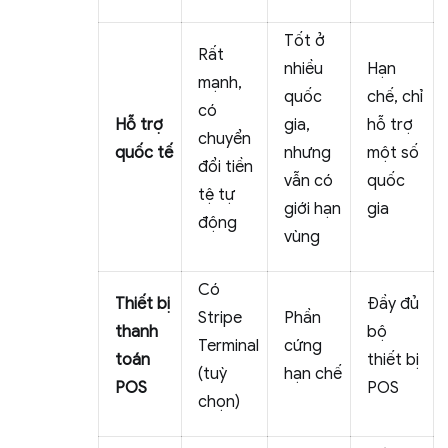
Tốt ở
Rất
nhiều
Hạn
mạnh,
quốc
chế, chỉ
có
Hỗ trợ
gia,
hỗ trợ
chuyển
quốc tế
nhưng
một số
đổi tiền
vẫn có
quốc
tệ tự
giới hạn
gia
động
vùng
Có
Thiết bị
Đầy đủ
Stripe
Phần
thanh
bộ
Terminal
cứng
toán
thiết bị
(tuỳ
hạn chế
POS
POS
chọn)