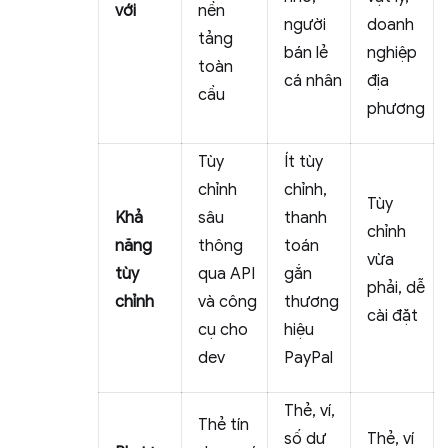
với
nền
người
doanh
tảng
bán lẻ
nghiệp
toàn
cá nhân
địa
cầu
phương
Tùy
Ít tùy
chỉnh
chỉnh,
Tùy
Khả
sâu
thanh
chỉnh
năng
thông
toán
vừa
tùy
qua API
gắn
phải, dễ
chỉnh
và công
thương
cài đặt
cụ cho
hiệu
dev
PayPal
Thẻ, ví,
Thẻ tín
số dư
Thẻ, ví