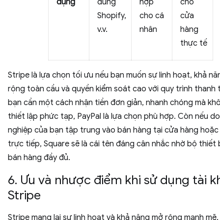
dụng
dùng
hợp
cho
Shopify,
cho cá
cửa
v.v.
nhân
hàng
thực tế
Stripe là lựa chọn tối ưu nếu bạn muốn sự linh hoạt, khả n
rộng toàn cầu và quyền kiểm soát cao với quy trình thanh 
bạn cần một cách nhận tiền đơn giản, nhanh chóng mà kh
thiết lập phức tạp, PayPal là lựa chọn phù hợp. Còn nếu d
nghiệp của bạn tập trung vào bán hàng tại cửa hàng hoặc 
trực tiếp, Square sẽ là cái tên đáng cân nhắc nhờ bộ thiết 
bán hàng đầy đủ.
6. Ưu và nhược điểm khi sử dụng tài 
Stripe
Stripe mang lại sự linh hoạt và khả năng mở rộng mạnh mẽ