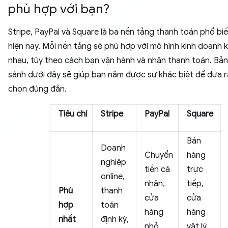
phù hợp với bạn?
Stripe, PayPal và Square là ba nền tảng thanh toán phổ bi
hiện nay. Mỗi nền tảng sẽ phù hợp với mô hình kinh doanh 
nhau, tùy theo cách bạn vận hành và nhận thanh toán. Bả
sánh dưới đây sẽ giúp bạn nắm được sự khác biệt để đưa r
chọn đúng đắn.
Tiêu chí
Stripe
PayPal
Square
Bán
Doanh
Chuyển
hàng
nghiệp
tiền cá
trực
online,
nhân,
tiếp,
Phù
thanh
cửa
cửa
hợp
toán
hàng
hàng
nhất
định kỳ,
nhỏ,
vật lý,