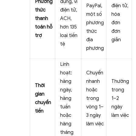
Phương
dụng, ví
PayPal,
điện tử,
thức
điện tử,
một số
hóa
thanh
ACH,
phương
đơn
toán hỗ
hơn 135
thức
đơn
trợ
loại tiền
địa
giản
tệ
phương
Linh
hoạt:
Chuyển
hàng
nhanh
Thường
Thời
ngày,
hoặc
trong
gian
hàng
trong
1–2
chuyển
tuần
vòng 1–
ngày
tiền
hoặc
3 ngày
làm việc
hàng
làm việc
tháng