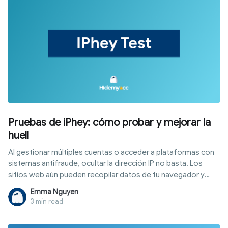
Pruebas de iPhey: cómo probar y mejorar la
huell
Al gestionar múltiples cuentas o acceder a plataformas con
sistemas antifraude, ocultar la dirección IP no basta. Los
sitios web aún pueden recopilar datos de tu navegador y
dispositivo para generar una huella digital. La prueba iPhey es
Emma Nguyen
una herramienta que te permite ver exactamente qué
3 min read
información estás exponiendo. Este artículo explica qué es la
prueba iPhey, qué parámetros analiza, cómo interpretar los