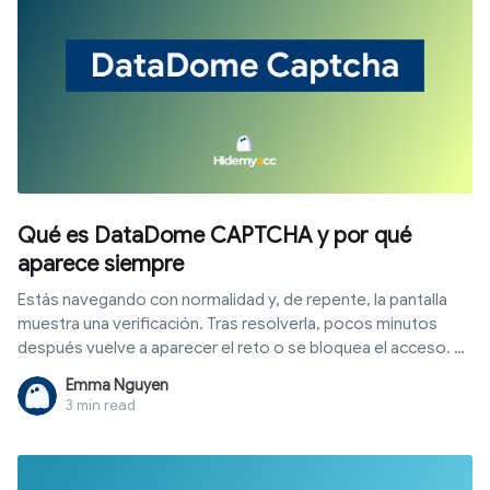
Qué es DataDome CAPTCHA y por qué
aparece siempre
Estás navegando con normalidad y, de repente, la pantalla
muestra una verificación. Tras resolverla, pocos minutos
después vuelve a aparecer el reto o se bloquea el acceso. El
problema suele estar en las señales secundarias que hacen
Emma Nguyen
que el sistema desconfíe de tu sesión. Este artículo explica
3 min read
cómo funciona DataDome CAPTCHA, por qué enfrentas
estas comprobaciones constantemente, por qué también
afecta a usuarios reales y cómo solucionarlo según tu caso.