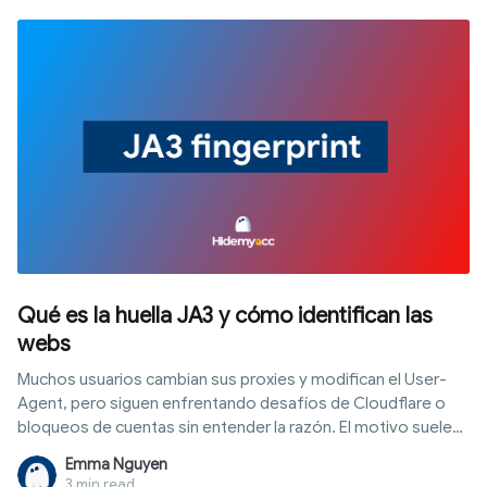
aborda su funcionamiento, cómo habilitarlo, errores
comunes y, lo más importante, cómo usarlo sin revelar
huellas de automatización ante las plataformas de rastreo.
Qué es la huella JA3 y cómo identifican las
webs
Muchos usuarios cambian sus proxies y modifican el User-
Agent, pero siguen enfrentando desafíos de Cloudflare o
bloqueos de cuentas sin entender la razón. El motivo suele
estar en la capa de conexión: la huella JA3 es un identificador
Emma Nguyen
único generado en el instante en que el navegador establece
3 min read