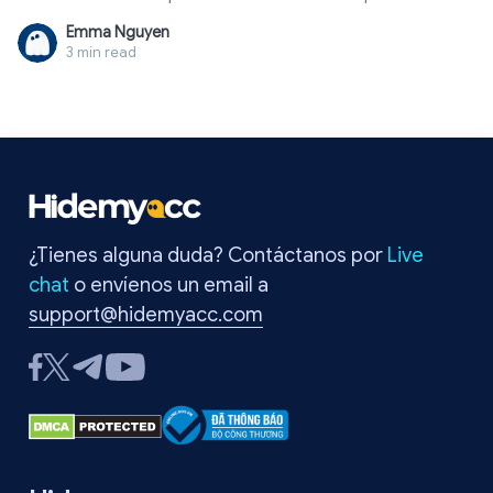
plataformas actuales no se limitan a esa información para
Emma Nguyen
identificar a los usuarios. En su lugar, analizan características
3 min read
avanzadas del navegador, como el procesamiento de audio
a través de la Web Audio API. Esta técnica se usa cada vez
más en sistemas antifraude. En este artículo, aprenderás
cómo funciona la huella digital AudioContext, por qué se
emplea en el rastreo de navegadores y cómo proteger tu
privacidad.
¿Tienes alguna duda? Contáctanos por
Live
chat
o envíenos un email a
support@hidemyacc.com