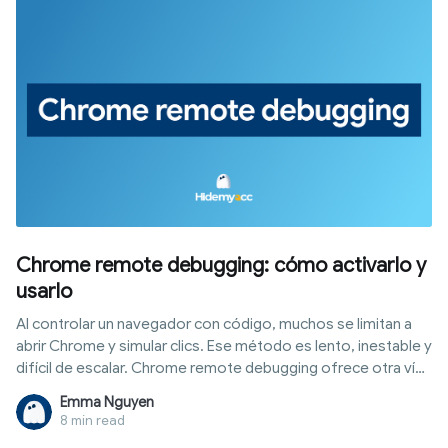
resultados, los errores habituales y cómo usar Hidemyacc
para configurar un entorno de navegación coherente y
optimizar tus pruebas.
Chrome remote debugging: cómo activarlo y
usarlo
Al controlar un navegador con código, muchos se limitan a
abrir Chrome y simular clics. Ese método es lento, inestable y
difícil de escalar. Chrome remote debugging ofrece otra vía:
comunicarte directo con el núcleo del navegador mediante el
Emma Nguyen
protocolo DevTools para leer DOM, bloquear peticiones,
8 min read
ejecutar scripts y gestionar múltiples sesiones. Este artículo