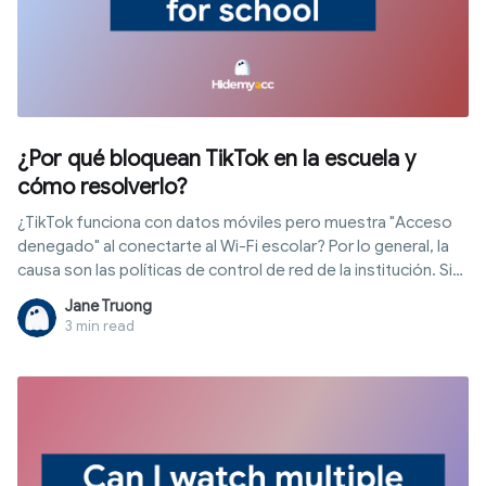
¿Por qué bloquean TikTok en la escuela y
cómo resolverlo?
¿TikTok funciona con datos móviles pero muestra "Acceso
denegado" al conectarte al Wi-Fi escolar? Por lo general, la
causa son las políticas de control de red de la institución. Sin
embargo, no todas las escuelas bloquean del mismo modo:
Jane Truong
algunas filtran la red y otras gestionan los dispositivos
3 min read
mediante MDM. En este artículo, Hidemyacc explica los
mecanismos de bloqueo más comunes, cómo identificarlos
y las opciones para tener TikTok desbloqueado para la
escuela de forma segura.