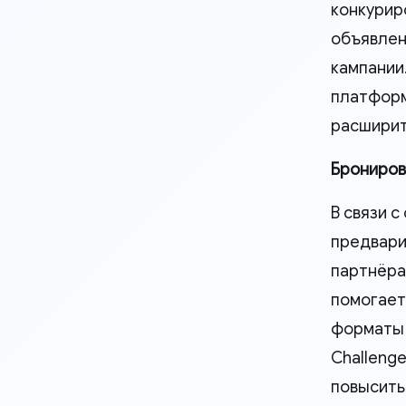
конкуриро
объявлен
кампании
платформ
расширит
Брониров
В связи 
предвари
партнёрам
помогает
форматы 
Challeng
повысить