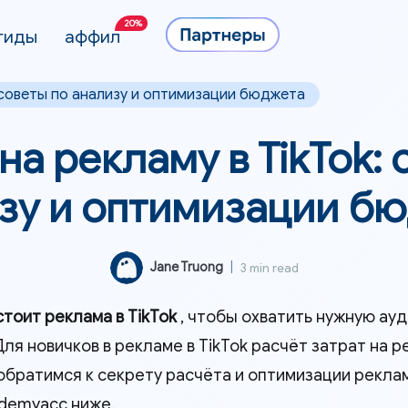
20%
гиды
аффил
: советы по анализу и оптимизации бюджета
на рекламу в TikTok: 
зу и оптимизации б
Jane Truong
|
3 min read
стоит реклама в TikTok
, чтобы охватить нужную ау
ля новичков в рекламе в TikTok расчёт затрат на 
обратимся к секрету расчёта и оптимизации реклам
idemyacc ниже.