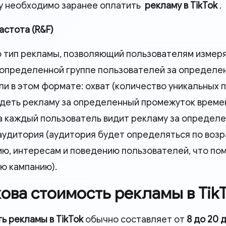
у необходимо заранее оплатить
рекламу в TikTok
.
астота (R&F)
о тип рекламы, позволяющий пользователям измерят
определенной группе пользователей за определе
ли в этом формате: охват (количество уникальных 
идеть рекламу за определенный промежуток времен
да каждый пользователь видит рекламу за определ
аудитория (аудитория будет определяться по возр
ю, интересам и поведению пользователей, что по
ю кампанию).
кова стоимость рекламы в Tik
ь рекламы в TikTok
обычно составляет от
8 до 20