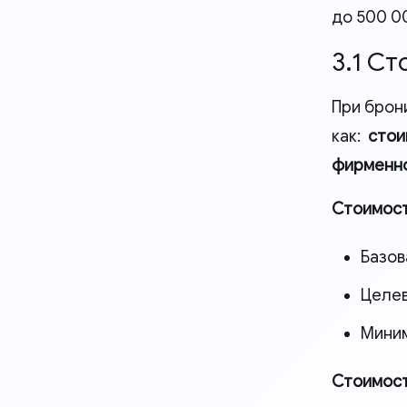
до 500 00
3.1 С
При брон
как:
стои
фирменно
Стоимость
Базов
Целев
Мини
Стоимост