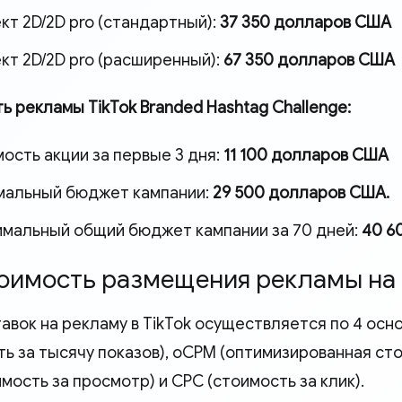
т 2D/2D pro (стандартный):
37 350 долларов США
т 2D/2D pro (расширенный):
67 350 долларов США
ь рекламы TikTok Branded Hashtag Challenge:
ость акции за первые 3 дня:
11 100 долларов США
мальный бюджет кампании:
29 500 долларов США.
мальный общий бюджет кампании за 70 дней:
40 6
тоимость размещения рекламы на 
тавок на рекламу в TikTok осуществляется по 4 ос
ть за тысячу показов), oCPM (оптимизированная сто
мость за просмотр) и CPC (стоимость за клик).