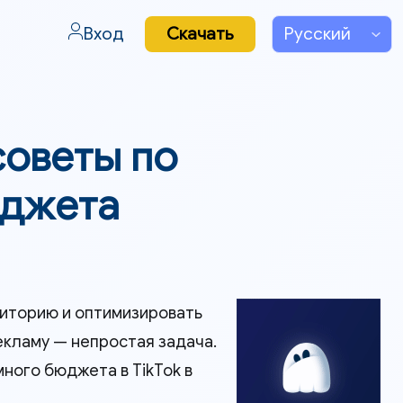
Вход
Скачать
советы по
юджета
диторию и оптимизировать
рекламу — непростая задача.
ного бюджета в TikTok в