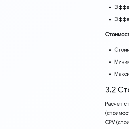
Эффек
Эффек
Стоимост
Стоим
Мини
Макси
3.2 С
Расчет с
(стоимос
CPV (стои