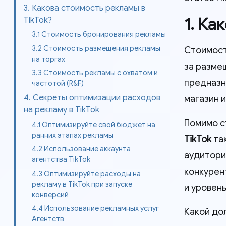
3. Какова стоимость рекламы в
1. Ка
TikTok?
3.1 Стоимость бронирования рекламы
3.2 Стоимость размещения рекламы
Стоимос
на торгах
за разме
3.3 Стоимость рекламы с охватом и
предназн
частотой (R&F)
4. Секреты оптимизации расходов
магазин и
на рекламу в TikTok
Помимо с
4.1 Оптимизируйте свой бюджет на
ранних этапах рекламы
TikTok
так
4.2 Использование аккаунта
аудитори
агентства TikTok
конкурен
4.3 Оптимизируйте расходы на
рекламу в TikTok при запуске
и уровен
конверсий
4.4 Использование рекламных услуг
Какой до
Агентств