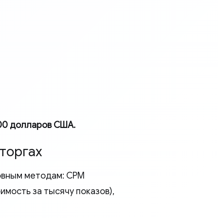
00 долларов США.
торгах
новным методам: CPM
имость за тысячу показов),