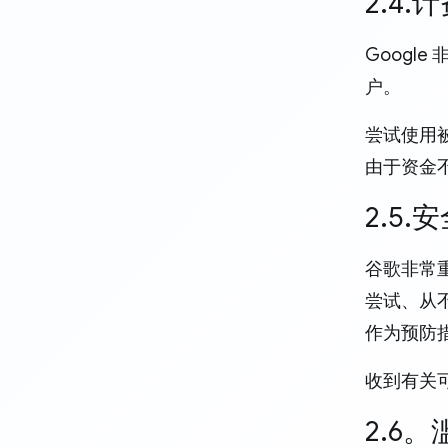
2.4
Googl
户。
尝试使用
由于资金不
2.5
谷歌非常重
尝试、从
作为预防
收到有关
2.6。