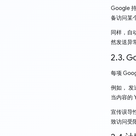
Googl
备访问某
同样，自动
然发送异
2.3.
每项 Go
例如， 发
当内容的 
宣传误导性
致访问受