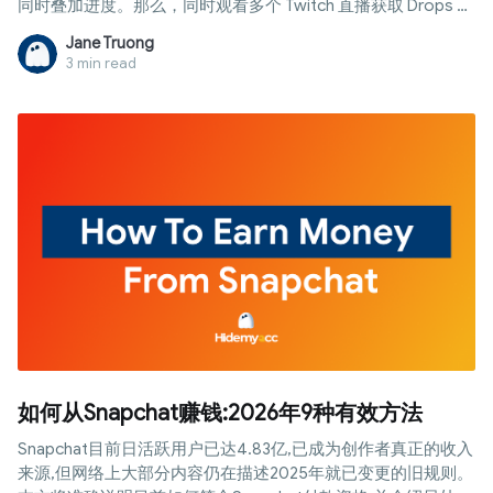
同时叠加进度。那么，同时观看多个 Twitch 直播获取 Drops 到
底可行吗？本文将为您解答这一疑问，解析 Twitch 如何计算观
Jane Truong
看时长，介绍常见的多开直播方法，以及在管理多个账号或环
3 min read
境时防关联浏览器的关键作用
如何从Snapchat赚钱:2026年9种有效方法
Snapchat目前日活跃用户已达4.83亿,已成为创作者真正的收入
来源,但网络上大部分内容仍在描述2025年就已变更的旧规则。