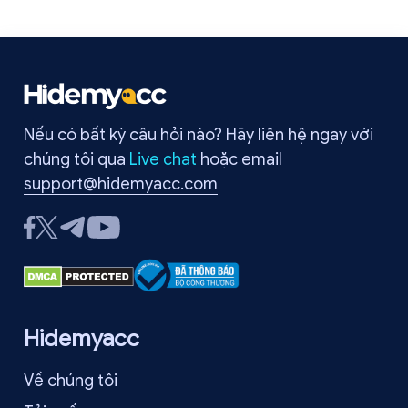
gì, tại sao nó xảy ra và các cách sửa hiệu quả nhất. Hãy đọc để
nhanh chóng khắc phục và trở lại duyệt web bình thường.
Nếu có bất kỳ câu hỏi nào? Hãy liên hệ ngay với
chúng tôi qua
Live chat
hoặc email
support@hidemyacc.com
Hidemyacc
Về chúng tôi