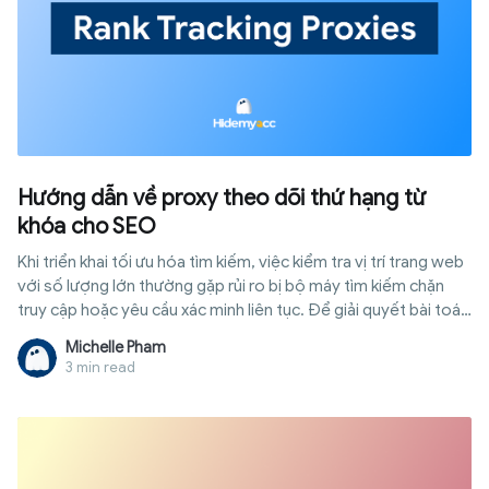
Hướng dẫn về proxy theo dõi thứ hạng từ
khóa cho SEO
Khi triển khai tối ưu hóa tìm kiếm, việc kiểm tra vị trí trang web
với số lượng lớn thường gặp rủi ro bị bộ máy tìm kiếm chặn
truy cập hoặc yêu cầu xác minh liên tục. Để giải quyết bài toán
này, proxy theo dõi thứ hạng từ khoá chính là giải pháp trung
Michelle Pham
gian hoàn hảo giúp bạn ẩn danh và thu thập dữ liệu một cách
3 min read
an toàn, khách quan nhất. Hãy cùng tìm hiểu chi tiết cách hoạt
động, phân loại và các bước thiết lập hệ thống này sao cho
hiệu quả, tránh những sai lầm đáng tiếc ngay trong bài viết
dưới đây.