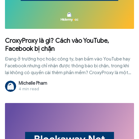
CroxyProxy là gì? Cách vào YouTube,
Facebook bị chặn
Đang ở trường học hoặc công ty, bạn bấm vào YouTube hay
Facebook nhưng chỉ nhận được thông báo bị chặn, trong khi
lại không có quyền cài thêm phần mềm? CroxyProxy là một
dịch vụ proxy nền web giúp truy cập nhiều website bị hạn chế
Michelle Pham
ngay trên trình duyệt mà không cần cài đặt phần mềm. Bài viết
4 min read
này sẽ hướng dẫn cách dùng CroxyProxy trước để bạn có thể
truy cập website ngay, sau đó giải thích cách công cụ hoạt
động, những ưu điểm, hạn chế, mức độ an toàn và các trường
hợp nên cân nhắc giải pháp khác.