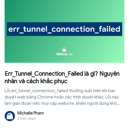
Err_Tunnel_Connection_Failed là gì? Nguyên
nhân và cách khắc phục
Lỗi err_tunnel_connection_failed thường xuất hiện khi bạn
duyệt web bằng Chrome hoặc các trình duyệt khác. Lỗi này
làm gián đoạn việc truy cập website, khiến người dùng khó
chịu. Nguyên nhân chính thường liên quan đến proxy, VPN hoặc
Michelle Pham
cài đặt mạng. May mắn thay, bạn có thể tự khắc phục lỗi này
3 min read
chỉ trong vài phút mà không cần chuyên gia. Trong bài viết này,
Hidemyacc sẽ giải thích rõ lỗi err_tunnel_connection_failed là