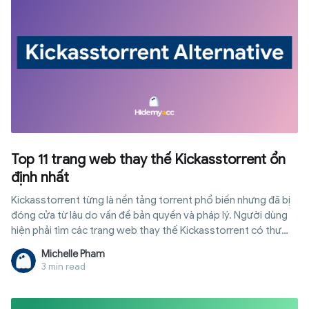
Top 11 trang web thay thế Kickasstorrent ổn
định nhất
Kickasstorrent từng là nền tảng torrent phổ biến nhưng đã bị
đóng cửa từ lâu do vấn đề bản quyền và pháp lý. Người dùng
hiện phải tìm các trang web thay thế Kickasstorrent có thư
viện tương tự và vẫn hoạt động ổn định. Tuy nhiên, không phải
Michelle Pham
website nào cũng đáng tin cậy vì nhiều trang mirror chứa
3 min read
quảng cáo độc hại hoặc dữ liệu giả. Hidemyacc sẽ tổng hợp
các lựa chọn phù hợp theo nhu cầu tải phim, phần mềm và
game.