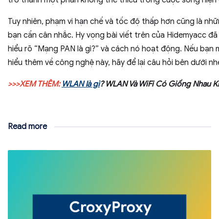
trở thành một phần không thể thiếu trong cuộc sống hiện 
Tuy nhiên, phạm vi hạn chế và tốc độ thấp hơn cũng là nhữ
bạn cần cân nhắc. Hy vọng bài viết trên của Hidemyacc đã
hiểu rõ “Mạng PAN là gì?” và cách nó hoạt động. Nếu bạn 
hiểu thêm về công nghệ này, hãy để lại câu hỏi bên dưới nh
>>>XEM THÊM:
WLAN là gì
? WLAN Và WiFi Có Giống Nhau 
Read more