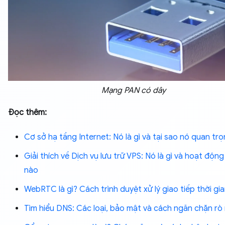
Mạng PAN có dây
Đọc thêm:
Cơ sở hạ tầng Internet: Nó là gì và tại sao nó quan tr
Giải thích về Dịch vụ lưu trữ VPS: Nó là gì và hoạt độn
nào
WebRTC là gì? Cách trình duyệt xử lý giao tiếp thời gi
Tìm hiểu DNS: Các loại, bảo mật và cách ngăn chặn rò 