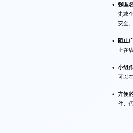
强匿
史或个
安全。
阻止
止在
小组
可以
方便
件、