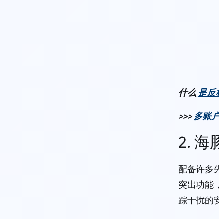
什么
是反
>>>
多账
2. 
配备许多
突出功能
踪干扰的