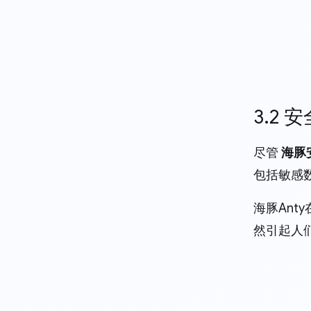
3.2 
尽管
海豚
包括敏感
海豚An
然引起人们