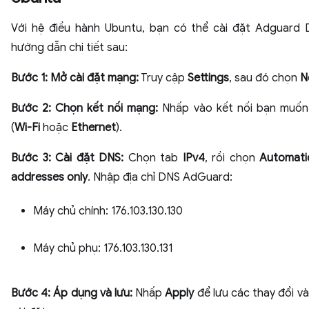
Với hệ điều hành Ubuntu, bạn có thể cài đặt Adguard
hướng dẫn chi tiết sau:
Bước 1: Mở cài đặt mạng:
Truy cập
Settings
, sau đó chọn
N
Bước 2: Chọn kết nối mạng:
Nhấp vào kết nối bạn muốn
(
Wi-Fi
hoặc
Ethernet
).
Bước 3: Cài đặt DNS:
Chọn tab
IPv4
, rồi chọn
Automati
addresses
only
. Nhập địa chỉ DNS AdGuard:
Máy chủ chính: 176.103.130.130
Máy chủ phụ: 176.103.130.131
Bước 4: Áp dụng và lưu:
Nhấp
Apply
để lưu các thay đổi v