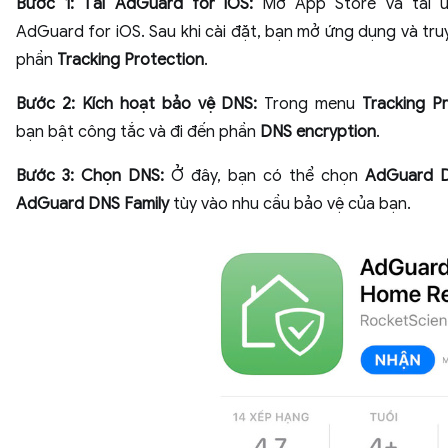
Bước 1:
Tải AdGuard for iOS:
Mở App Store và tải 
AdGuard for iOS. Sau khi cài đặt, bạn mở ứng dụng và tru
phần
Tracking Protection
.
Bước 2:
Kích hoạt bảo vệ DNS:
Trong menu
Tracking P
bạn bật công tắc và đi đến phần
DNS encryption
.
Bước 3: Chọn DNS:
Ở đây, bạn có thể chọn
AdGuard 
AdGuard DNS Family
tùy vào nhu cầu bảo vệ của bạn.