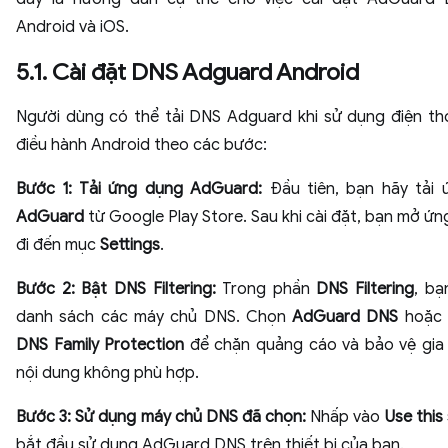
Android và iOS.
5.1. Cài đặt DNS Adguard Android
Người dùng có thể tải DNS Adguard khi sử dụng điện tho
điều hành Android theo các bước:
Bước 1: Tải ứng dụng AdGuard:
Đầu tiên, bạn hãy tải
AdGuard
từ Google Play Store. Sau khi cài đặt, bạn mở ứ
đi đến mục
Settings
.
Bước 2: Bật DNS Filtering:
Trong phần
DNS Filtering
, bạ
danh sách các máy chủ DNS. Chọn
AdGuard DNS
hoặ
DNS Family Protection
để chặn quảng cáo và bảo vệ gia 
nội dung không phù hợp.
Bước 3: Sử dụng máy chủ DNS đã chọn:
Nhấp vào
Use this
bắt đầu sử dụng AdGuard DNS trên thiết bị của bạn.