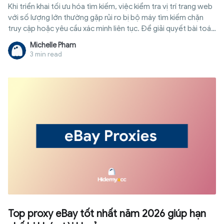
Khi triển khai tối ưu hóa tìm kiếm, việc kiểm tra vị trí trang web
với số lượng lớn thường gặp rủi ro bị bộ máy tìm kiếm chặn
truy cập hoặc yêu cầu xác minh liên tục. Để giải quyết bài toán
này, proxy theo dõi thứ hạng từ khoá chính là giải pháp trung
Michelle Pham
gian hoàn hảo giúp bạn ẩn danh và thu thập dữ liệu một cách
3 min read
an toàn, khách quan nhất. Hãy cùng tìm hiểu chi tiết cách hoạt
động, phân loại và các bước thiết lập hệ thống này sao cho
hiệu quả, tránh những sai lầm đáng tiếc ngay trong bài viết
dưới đây.
Top proxy eBay tốt nhất năm 2026 giúp hạn