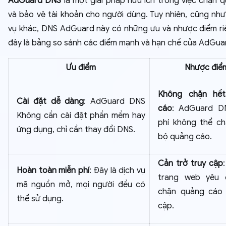
AdGuard DNS
là một giải pháp hữu ích trong việc chặn 
và bảo vệ tài khoản cho người dùng. Tuy nhiên, cũng như
vụ khác, DNS AdGuard này có những ưu và nhược điểm ri
đây là bảng so sánh các điểm mạnh và hạn chế của AdGua
Ưu điểm
Nhược điể
Không chặn hế
Cài đặt dễ dàng
: AdGuard DNS
cáo
: AdGuard D
Không cần cài đặt phần mềm hay
phí không thể ch
ứng dụng, chỉ cần thay đổi DNS.
bộ quảng cáo.
Cản trở truy cập
Hoàn toàn miễn phí
: Đây là dịch vụ
trang web yêu 
mã nguồn mở, mọi người đều có
chặn quảng cáo 
thể sử dụng.
cập.