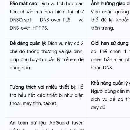
Bảo mật cao
: Dịch vụ tích hợp các
Ảnh hưởng giao d
tiêu chuẩn mã hóa hiện đại như
Việc chặn quảng
DNSCrypt, DNS-over-TLS, và
thể để lại khoản
DNS-over-HTTPS.
trên trang.
Dễ dàng quản lý
: Dịch vụ này có 2
Giới hạn sử dụng
chế độ thông thường và gia đình,
có thể chọn 1 
giúp phụ huynh quản lý trẻ em dễ
phiên bản miễn ph
dàng hơn.
hoặc DNS.
Khả năng quản lý 
Tương thích với nhiều thiết bị
: Hỗ
Người dùng cần m
trợ hầu hết các thiết bị như điện
dịch vụ để có tí
thoại, máy tính, tablet.
đầy đủ.
An toàn dữ liệu
: AdGuard tuyên