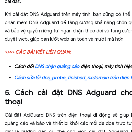
cài đặt.
Khi cài đặt DNS Adguard trên máy tính, bạn cũng có thể 
phần mềm DNS Adguard để tăng cường khả năng chặn q
và bảo vệ quyền riêng tư, ngăn chặn theo dõi và tăng cườ
duyệt web, giúp bạn lướt web an toàn và mượt mà hơn.
>>>> CÁC BÀI VIẾT LIÊN QUAN:
Cách đổi
DNS chặn quảng cáo
điện thoại, máy tính hiệ
Cách sửa lỗi dns_probe_finished_nxdomain trên điện 
5. Cách cài đặt DNS Adguard cho
thoại
Cài đặt AdGuard DNS trên điện thoại di động sẽ giúp
quảng cáo và bảo vệ thiết bị khỏi các mối đe dọa trực tu
đây là hướng dẫn cụ thể cho việc cài đặt AdGuard 