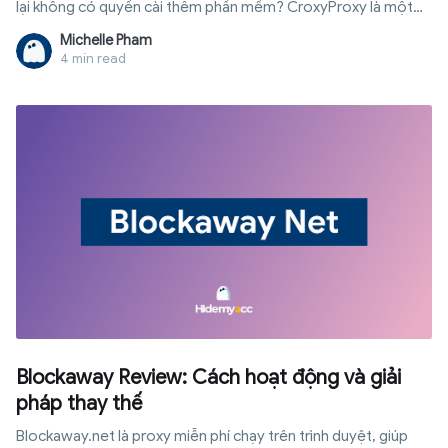
lại không có quyền cài thêm phần mềm? CroxyProxy là một
dịch vụ proxy nền web giúp truy cập nhiều website bị hạn chế
Michelle Pham
ngay trên trình duyệt mà không cần cài đặt phần mềm. Bài viết
4 min read
này sẽ hướng dẫn cách dùng CroxyProxy trước để bạn có thể
truy cập website ngay, sau đó giải thích cách công cụ hoạt
động, những ưu điểm, hạn chế, mức độ an toàn và các trường
hợp nên cân nhắc giải pháp khác.
Blockaway Review: Cách hoạt động và giải
pháp thay thế
Blockaway.net là proxy miễn phí chạy trên trình duyệt, giúp